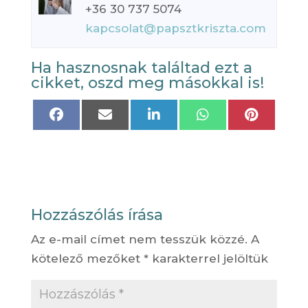
+36 30 737 5074
kapcsolat@papsztkriszta.com
Ha hasznosnak találtad ezt a
cikket, oszd meg másokkal is!
Share
Share
Share
Share
Share
on
on
on
on
on
Facebook
Email
LinkedIn
WhatsApp
Pinteres
Hozzászólás írása
Az e-mail címet nem tesszük közzé.
A
kötelező mezőket
*
karakterrel jelöltük