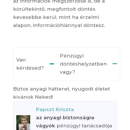
az információk megszerzése is, de a
körültekintő, megfontolt döntés
kevesebbe kerül, mint ha érzelmi
alapon, információhiánnyal döntesz.
Pénzügyi
Van
döntéshelyzetben
kérdésed?
vagy?
Biztos anyagi hátteret, nyugodt életet
kívánok Neked!
Papszt Kriszta
az anyagi biztonságra
vágyók
pénzügyi tanácsadója