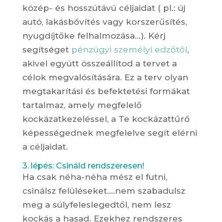
közép- és hosszútávú céljaidat ( pl.: új
autó, lakásbővítés vagy korszerűsítés,
nyugdíjtőke felhalmozása…). Kérj
segítséget
pénzügyi személyi edzőtől
,
akivel együtt összeállítod a tervet a
célok megvalósítására. Ez a terv olyan
megtakarítási és befektetési formákat
tartalmaz, amely megfelelő
kockázatkezeléssel, a Te kockázattűrő
képességednek megfelelve segít elérni
a céljaidat.
3. lépés: Csináld rendszeresen!
Ha csak néha-néha mész el futni,
csinálsz felüléseket….nem szabadulsz
meg a súlyfeleslegedtől, nem lesz
kockás a hasad. Ezekhez rendszeres