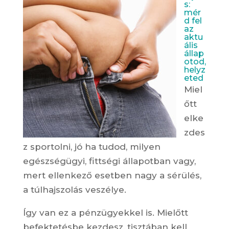
s:
mér
d fel
az
aktu
ális
állap
otod,
helyz
eted
Miel
őtt
elke
zdes
z sportolni, jó ha tudod, milyen
egészségügyi, fittségi állapotban vagy,
mert ellenkező esetben nagy a sérülés,
a túlhajszolás veszélye.
Így van ez a pénzügyekkel is. Mielőtt
befektetésbe kezdesz, tisztában kell