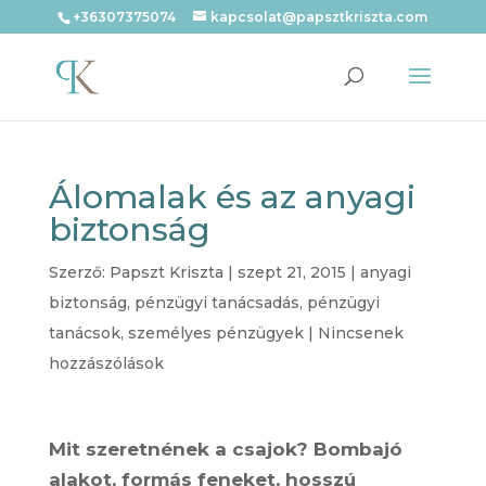
+36307375074
kapcsolat@papsztkriszta.com
Álomalak és az anyagi
biztonság
Szerző:
Papszt Kriszta
|
szept 21, 2015
|
anyagi
biztonság
,
pénzügyi tanácsadás
,
pénzügyi
tanácsok
,
személyes pénzügyek
|
Nincsenek
hozzászólások
Mit szeretnének a csajok? Bombajó
alakot, formás feneket, hosszú