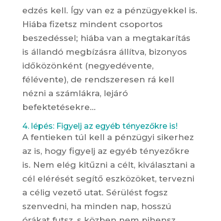
edzés kell. Így van ez a pénzügyekkel is.
Hiába fizetsz mindent csoportos
beszedéssel; hiába van a megtakarítás
is állandó megbízásra állítva, bizonyos
időközönként (negyedévente,
félévente), de rendszeresen rá kell
nézni a számlákra, lejáró
befektetésekre…
4. lépés: F
igyelj az egyéb tényezőkre is!
A fentieken túl kell a pénzügyi sikerhez
az is, hogy figyelj az egyéb tényezőkre
is. Nem elég kitűzni a célt, kiválasztani a
cél elérését segítő eszközöket, tervezni
a célig vezető utat. Sérülést fogsz
szenvedni, ha minden nap, hosszú
órákat futsz, s közben nem pihensz.