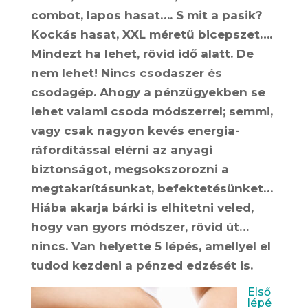
combot, lapos hasat…. S mit a pasik?
Kockás hasat, XXL méretű bicepszet….
Mindezt ha lehet, rövid idő alatt. De
nem lehet! Nincs csodaszer és
csodagép. Ahogy a pénzügyekben se
lehet valami csoda módszerrel; semmi,
vagy csak nagyon kevés energia-
ráfordítással elérni az anyagi
biztonságot, megsokszorozni a
megtakarításunkat, befektetésünket…
Hiába akarja bárki is elhitetni veled,
hogy van gyors módszer, rövid út…
nincs. Van helyette 5 lépés, amellyel el
tudod kezdeni a pénzed edzését is.
Első
lépé