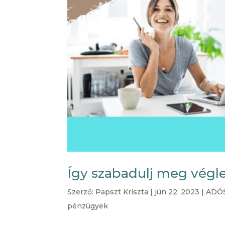
Így szabadulj meg végl
Szerző:
Papszt Kriszta
|
jún 22, 2023
|
ADÓS
pénzügyek