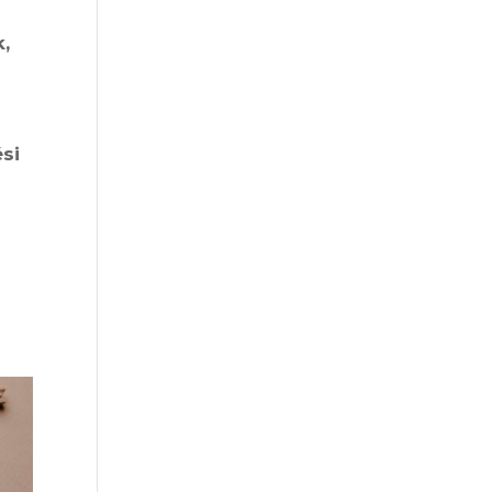
k,
ési