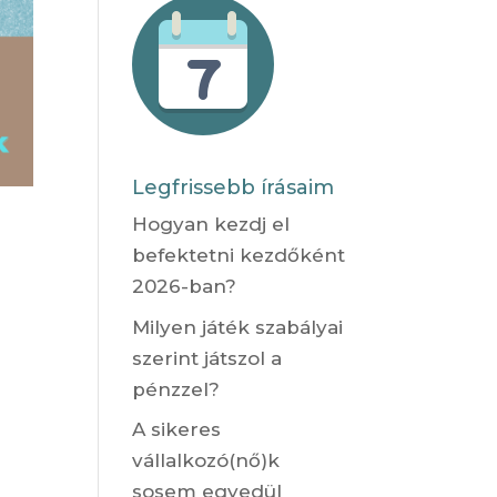
Legfrissebb írásaim
Hogyan kezdj el
befektetni kezdőként
2026-ban?
Milyen játék szabályai
szerint játszol a
pénzzel?
A sikeres
vállalkozó(nő)k
sosem egyedül