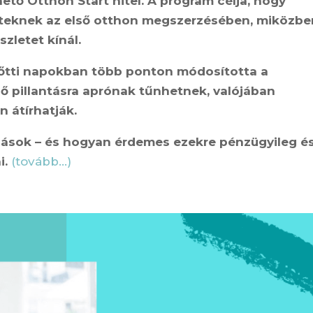
ető Otthon Start hitel. A program célja, hogy
nőtteknek az első otthon megszerzésében, miközbe
szletet kínál.
lőtti napokban több ponton módosította a
ső pillantásra aprónak tűnhetnek, valójában
n átírhatják.
zások – és hogyan érdemes ezekre pénzügyileg é
i.
(tovább…)