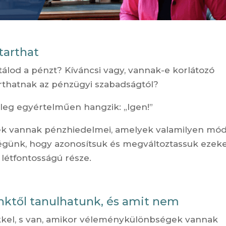
tarthat
álod a pénzt? Kíváncsi vagy, vannak-e korlátozó
rthatnak az pénzügyi szabadságtól?
leg egyértelműen hangzik: „Igen!”
nek vannak pénzhiedelmei, amelyek valamilyen mó
ségünk, hogy azonosítsuk és megváltoztassuk ezeke
létfontosságú része.
inktől tanulhatunk, és amit nem
kkel, s van, amikor véleménykülönbségek vannak