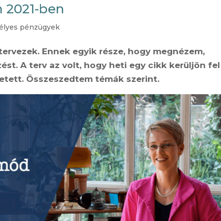
m 2021-ben
élyes pénzügyek
 tervezek. Ennek egyik része, hogy megnézem,
t. A terv az volt, hogy heti egy cikk kerüljön fel
letett. Összeszedtem témák szerint.