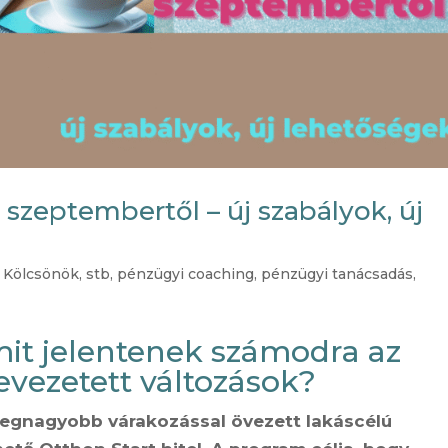
 szeptembertől – új szabályok, új
,
Kölcsönök, stb
,
pénzügyi coaching
,
pénzügyi tanácsadás
,
 mit jelentenek számodra az
evezetett változások?
 legnagyobb várakozással övezett lakáscélú