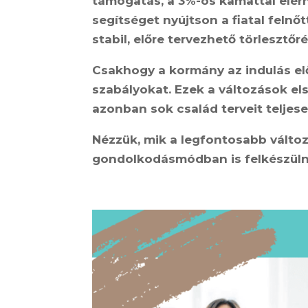
támogatás, a 3%-os kamattal elérh
segítséget nyújtson a fiatal fel
stabil, előre tervezhető törlesztőré
Csakhogy a kormány az indulás e
szabályokat. Ezek a változások el
azonban sok család terveit teljese
Nézzük, mik a legfontosabb válto
gondolkodásmódban is felkészüln