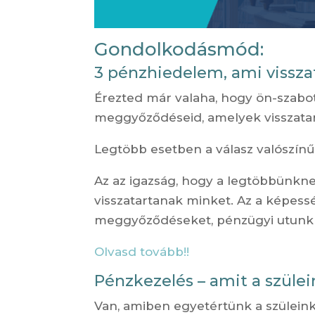
Gondolkodásmód:
3 pénzhiedelem, ami vissza
Érezted már valaha, hogy ön-szabot
meggyőződéseid, amelyek visszata
Legtöbb esetben a válasz valószínű
Az az igazság, hogy a legtöbbünk
visszatartanak minket. Az a képes
meggyőződéseket, pénzügyi utunk 
Olvasd tovább!!
Pénzkezelés – amit a szüle
Van, amiben egyetértünk a szülein