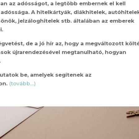
an az adósságot, a legtöbb embernek el kell
 adóssága. A hitelkártyák, diákhitelek, autóhitele
önök, jelzáloghitelek stb. általában az emberek
i.
égvetést, de a jó hír az, hogy a megváltozott költ
tások újrarendezésével megtanulható, hogyan
.
utatok be, amelyek segítenek az
on.
(tovább…)