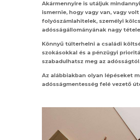
Akármennyire is utáljuk mindannyi
ismernie, hogy vagy van, vagy volt
folyószámlahitelek, személyi kölcs
adósságállományának nagy tétele
Könnyű túlterhelni a családi költs
szokásokkal és a pénzügyi priori
szabadulhatsz meg az adósságtól
Az alábbiakban olyan lépéseket m
adósságmentesség felé vezető út