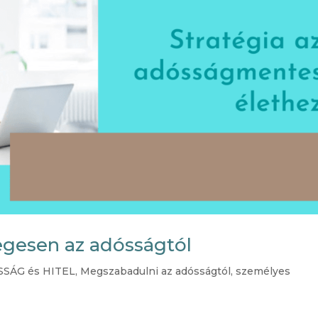
egesen az adósságtól
SÁG és HITEL
,
Megszabadulni az adósságtól
,
személyes