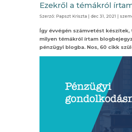
Ezekről a témákról írta
Szerző:
Papszt Kriszta
|
dec 31, 2021
|
szem
Így évvégén számvetést készítek,
milyen témákról írtam blogbejegyzés
pénzügyi blogba. Nos, 60 cikk szü