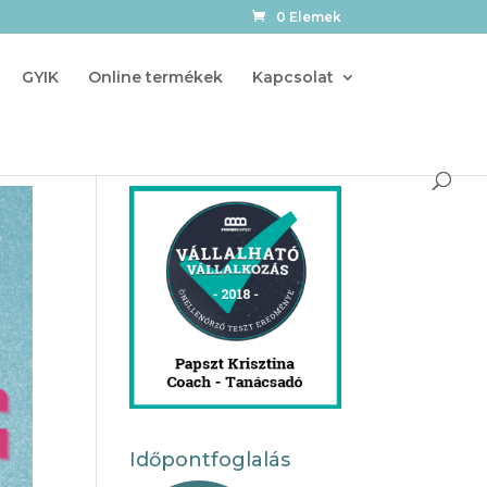
0 Elemek
GYIK
Online termékek
Kapcsolat
Időpontfoglalás