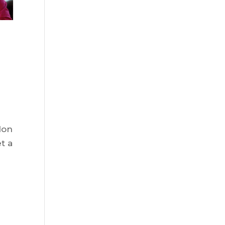
don
t a