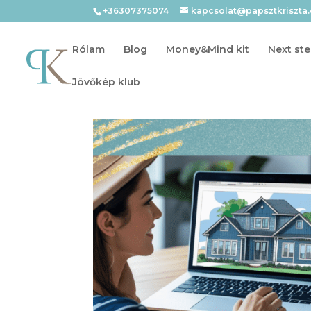
+36307375074
kapcsolat@papsztkriszta
Rólam
Blog
Money&Mind kit
Next ste
Jövőkép klub