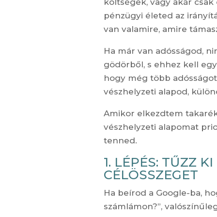
költségek, vagy akár csak 
pénzügyi életed az irányí
van valamire, amire támas
Ha már van adósságod, nin
gödörből, s ehhez kell eg
hogy még több adósságot c
vészhelyzeti alapod, külön
Amikor elkezdtem takarék
vészhelyzeti alapomat prio
tenned.
1. LÉPÉS: TŰZZ 
CÉLÖSSZEGET
Ha beírod a Google-ba, ho
számlámon?”, valószínűleg 