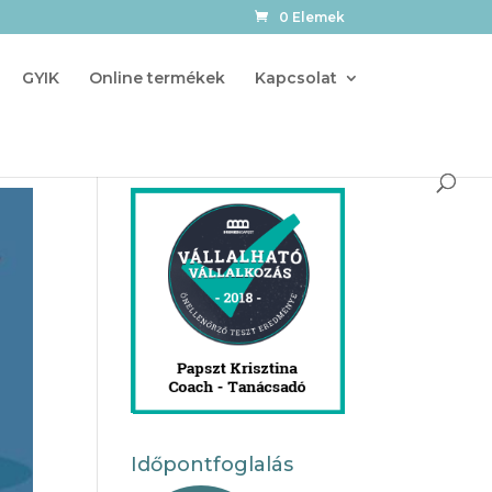
0 Elemek
GYIK
Online termékek
Kapcsolat
Időpontfoglalás