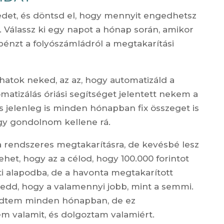
det, és döntsd el, hogy mennyit engedhetsz
Válassz ki egy napot a hónap során, amikor
pénzt a folyószámládról a megtakarítási
hatok neked, az az, hogy automatizáld a
matizálás óriási segítséget jelentett nekem a
s jelenleg is minden hónapban fix összeget is
gy gondolnom kellene rá.
 rendszeres megtakarításra, de kevésbé lesz
ehet, hogy az a célod, hogy 100.000 forintot
ti alapodba, de a havonta megtakarított
feledd, hogy a valamennyi jobb, mint a semmi.
ezdtem minden hónapban, de ez
m valamit, és dolgoztam valamiért.