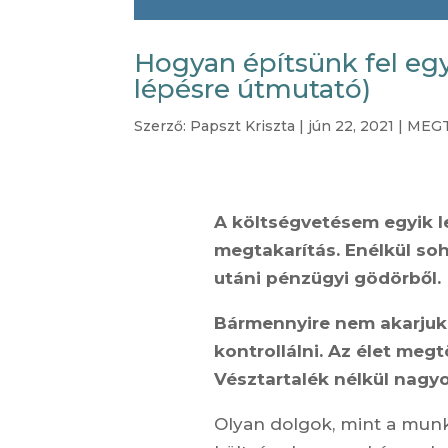
Hogyan építsünk fel egy
lépésre útmutató)
Szerző:
Papszt Kriszta
|
jún 22, 2021
|
MEGT
A költségvetésem egyik l
megtakarítás. Enélkül so
utáni pénzügyi gödörből.
Bármennyire nem akarjuk
kontrollálni. Az élet megt
Vésztartalék nélkül nagy
Olyan dolgok, mint a munka