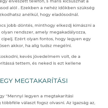
egy elveszett telefon, s máris kicsúszhat a
tásod alól . Ezekben a nehéz időkben szükség
zkodhatsz anélkül, hogy eladósodnál.
cs jobb döntés, minthogy elkezdj kimászni a
y olyan rendszer, amely megakadályozza,
ipelj. Ezért olyan fontos, hogy legyen egy
ösen akkor, ha alig tudsz megélni.
oskodni, kevés jövedelmem volt, de a
ritássá tettem, és neked is ezt kellene
KI EGY MEGTAKARÍTÁSI
gy “Mennyi legyen a megtakarítási
többféle választ fogsz olvasni. Az igazság az,