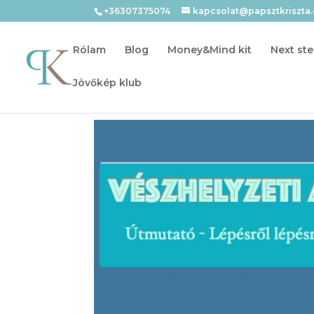
+36307375074
kapcsolat@papsztkriszta
Rólam
Blog
Money&Mind kit
Next ste
Jövőkép klub