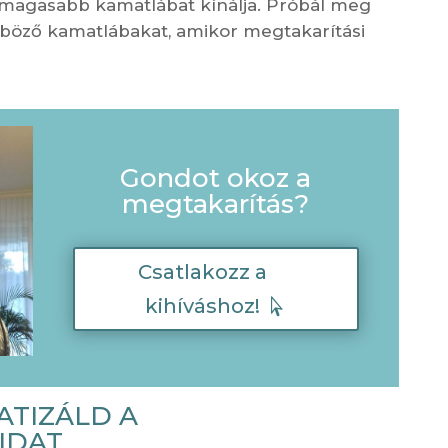
gmagasabb kamatlábat kínálja. Próbál meg
nböző kamatlábakat, amikor megtakarítási
Gondot okoz a
megtakarítás?
Csatlakozz a
kihíváshoz!
ATIZÁLD A
IDAT