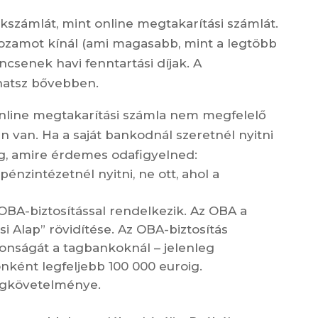
számlát, mint online megtakarítási számlát.
ozamot kínál (ami magasabb, mint a legtöbb
ncsenek havi fenntartási díjak. A
hatsz bővebben.
nline megtakarítási számla nem megfelelő
 van. Ha a saját bankodnál szeretnél nyitni
og, amire érdemes odafigyelned:
nzintézetnél nyitni, ne ott, ahol a
OBA-biztosítással rendelkezik. Az OBA a
i Alap” rövidítése. Az OBA-biztosítás
tonságát a tagbankoknál – jelenleg
ként legfeljebb 100 000 euroig.
egkövetelménye.