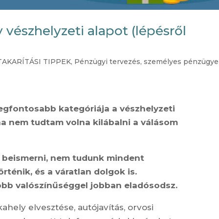
 vészhelyzeti alapot (lépésről
AKARÍTÁSI TIPPEK
,
Pénzügyi tervezés
,
személyes pénzügye
egfontosabb kategóriája a vészhelyzeti
ha nem tudtam volna kilábalni a válásom
 beismerni, nem tudunk mindent
örténik, és a váratlan dolgok is.
obb valószínűséggel jobban eladósodsz.
hely elvesztése, autójavítás, orvosi