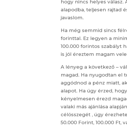
hogy nincs helyes válasz. 
alapodba, teljesen rajtad 
javaslom.
Ha még semmid sincs félre
forinttal. Ez legyen a mini
100.000 forintos szabályt 
is jól éreztem magam vele
A lényeg a következő – vál
magad. Ha nyugodtan el tu
aggódnod a pénz miatt, akk
alapot. Ha úgy érzed, hog
kényelmesen érezd magad, 
valaki más ajánlása alapj
célösszegét , úgy érezhet
50.000 Forint, 100.000 Ft,