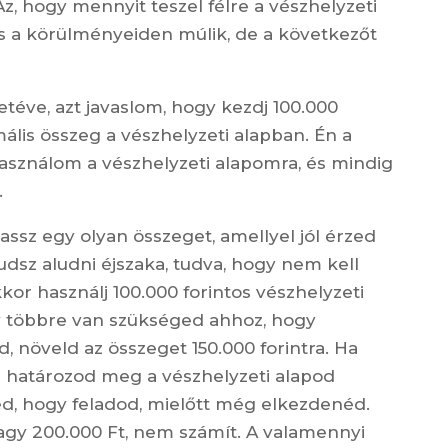
Az, hogy mennyit teszel félre a vészhelyzeti
és a körülményeiden múlik, de a következőt
téve, azt javaslom, hogy kezdj 100.000
mális összeg a vészhelyzeti alapban. Én a
használom a vészhelyzeti alapomra, és mindig
.
assz egy olyan összeget, amellyel jól érzed
dsz aludni éjszaka, tudva, hogy nem kell
or használj 100.000 forintos vészhelyzeti
y többre van szükséged ahhoz, hogy
növeld az összeget 150.000 forintra. Ha
án határozod meg a vészhelyzeti alapod
ed, hogy feladod, mielőtt még elkezdenéd.
 vagy 200.000 Ft, nem számít. A valamennyi