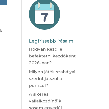
k
Legfrissebb írásaim
Hogyan kezdj el
befektetni kezdőként
2026-ban?
Milyen játék szabályai
szerint játszol a
pénzzel?
A sikeres
vállalkozó(nő)k
sosem egyedül