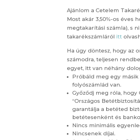
Ajánlom a Cetelem Takarék
Most akár 3,50%-os éves h
megtakarítási számla), s ni
takarékszámláról
itt
olvas
Ha úgy döntesz, hogy az o
számodra, teljesen rendben
egyet, itt van néhány dol
Próbáld meg egy másik pé
folyószámlád van.
Győződj meg róla, hogy 
“Országos Betétbiztosítás
garantálja a betéted biz
betétesenként és bankon
Nincs minimális egyenl
Nincsenek díjai.