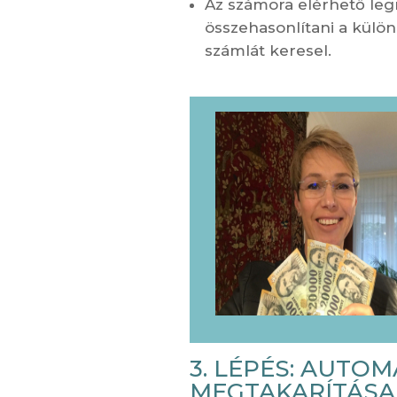
Az számora elérhető le
összehasonlítani a külö
számlát keresel.
3. LÉPÉS: AUTOM
MEGTAKARÍTÁSA