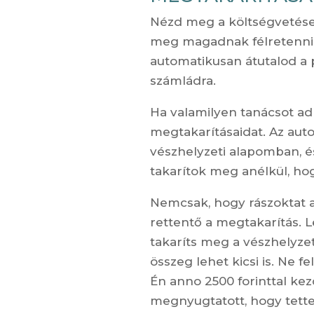
Nézd meg a költségvetése
meg magadnak félretenni. 
automatikusan átutalod a 
számládra.
Ha valamilyen tanácsot ad
megtakarításaidat. Az auto
vészhelyzeti alapomban, é
takarítok meg anélkül, ho
Nemcsak, hogy rászoktat a
rettentő a megtakarítás. L
takaríts meg a vészhelyze
összeg lehet kicsi is. Ne 
Én anno 2500 forinttal k
megnyugtatott, hogy tette