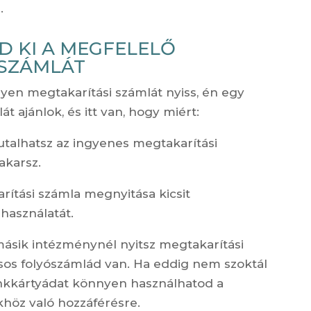
.
ZD KI A MEGFELELŐ
 SZÁMLÁT
yen megtakarítási számlát nyiss, én egy
t ajánlok, és itt van, hogy miért:
utalhatsz az ingyenes megtakarítási
akarsz.
rítási számla megnyitása kicsit
használatát.
másik intézménynél nyitsz megtakarítási
ásos folyószámlád van. Ha eddig nem szoktál
ankkártyádat könnyen használhatod a
höz való hozzáférésre.