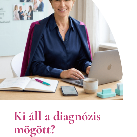
Ki áll a diagnózis
mögött?