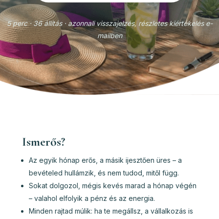
5 perc · 36 állítás · azonnali visszajelzés, részletes kiértékelés e-
mailben
Ismerős?
Az egyik hónap erős, a másik ijesztően üres – a
bevételed hullámzik, és nem tudod, mitől függ.
Sokat dolgozol, mégis kevés marad a hónap végén
– valahol elfolyik a pénz és az energia.
Minden rajtad múlik: ha te megállsz, a vállalkozás is