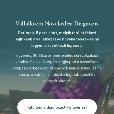
Vállalkozói Növekedési Diagnózis
Derítsd ki 5 perc alatt, melyik terület fékezi
leginkább a vállalkozásod növekedését – és mi
legyen a következő lépésed.
Ingyenes, 36 állításos önértékelés női szolgáltató
vállalkozóknak. A végén megkapod a személyes
Compass-térképedet: mi működik már jól nálad, és hol
van az a vakfolt, ami most a legtöbb pénzt és
energiát viszi el.
Kitöltöm a diagnózist - ingyenes!