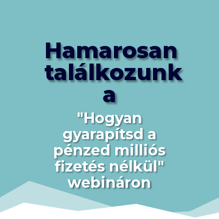
Hamarosan
találkozunk
a
"Hogyan
gyarapítsd a
pénzed milliós
fizetés nélkül"
webináron