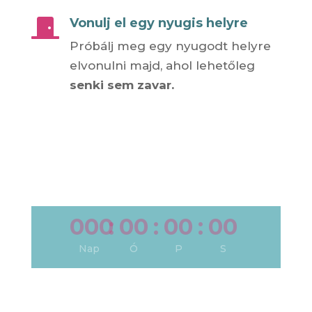
Vonulj el egy nyugis helyre

Próbálj meg egy nyugodt helyre
elvonulni majd, ahol lehetőleg
senki sem zavar.
000
:
00
:
00
:
00
Nap
Ó
P
S