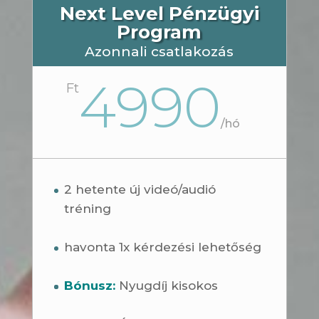
Next Level Pénzügyi
Program
Azonnali csatlakozás
4990
Ft
/
hó
2 hetente új videó/audió
tréning
havonta 1x kérdezési lehetőség
Bónusz:
Nyugdíj kisokos