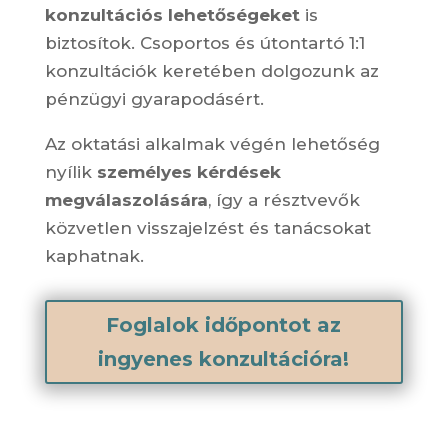
konzultációs lehetőségeket
is
biztosítok. Csoportos és útontartó 1:1
konzultációk keretében dolgozunk az
pénzügyi gyarapodásért.
Az oktatási alkalmak végén lehetőség
nyílik
személyes kérdések
megválaszolására
, így a résztvevők
közvetlen visszajelzést és tanácsokat
kaphatnak.
Foglalok időpontot az
ingyenes konzultációra!