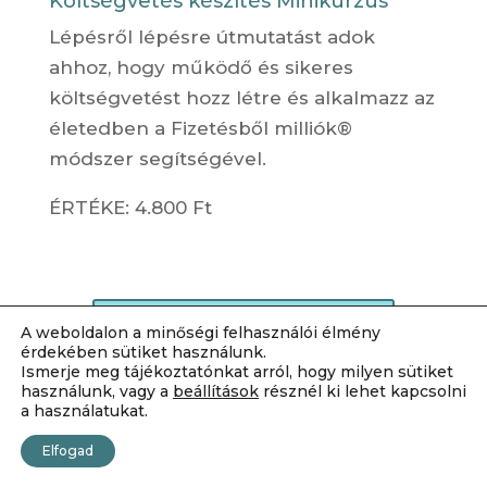
Költségvetés készítés Minikurzus
Lépésről lépésre útmutatást adok
ahhoz, hogy működő és sikeres
költségvetést hozz létre és alkalmazz az
életedben a Fizetésből milliók®
módszer segítségével.
ÉRTÉKE: 4.800 Ft
EZ a program kell
A weboldalon a minőségi felhasználói élmény
érdekében sütiket használunk.
nekem!
Ismerje meg tájékoztatónkat arról, hogy milyen sütiket
használunk, vagy a
beállítások
résznél ki lehet kapcsolni
a használatukat.
Elfogad