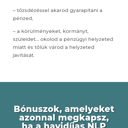
– tőzsdézéssel akarod gyarapítani a
pénzed,
– a körülményeket, kormányt,
szüleidet… okolod a pénzügyi helyzeted
miatt és tőlük várod a helyzeted
javítását.
Bónuszok, amelyeket
azonnal megkapsz,
ha a havidíjas NLP