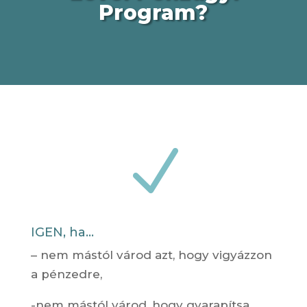
Program?
N
IGEN, ha...
– nem mástól várod azt, hogy vigyázzon
a pénzedre,
-nem mástól várod, hogy gyarapítsa