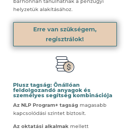
bárhonnan tanulhatnak a pénzügyi
helyzetük alakításához.
Erre van szükségem,
regisztrálok!
Plusz tagság: Önállóan
feldolgozandó anyagok és
személyes segítség kombinációja
Az NLP Program+ tagság
magasabb
kapcsolódási szintet biztosít.
Az oktatási alkalmak
mellett