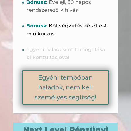
Bónusz:
Éveleji, 30 napos
rendszerező kihívás
Bónusz:
Költségvetés készítési
minikurzus
egyéni haladási út támogatása
1:1 konzultációval
Egyéni tempóban
haladok, nem kell
személyes segítség!
Next Level Pénzügyi