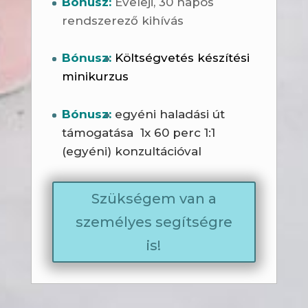
Bónusz:
Éveleji, 30 napos
rendszerező kihívás
Bónusz:
Költségvetés készítési
minikurzus
Bónusz:
egyéni haladási út
támogatása 1x 60 perc 1:1
(egyéni) konzultációval
Szükségem van a
személyes segítségre
is!