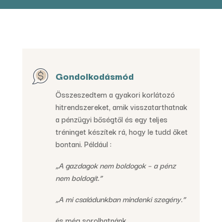
Gondolkodásmód
Összeszedtem a gyakori korlátozó
hitrendszereket, amik visszatarthatnak
a pénzügyi bőségtől és egy teljes
tréninget készítek rá, hogy le tudd őket
bontani. Például :
„
A gazdagok nem boldogok – a pénz
nem boldogít.”
„
A mi családunkban mindenki szegény.”
és még sorolhatnánk…