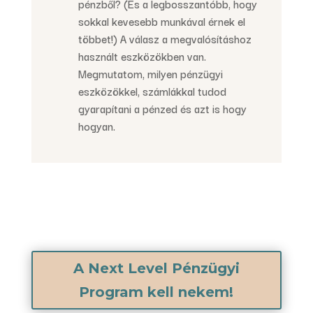
pénzből? (És a legbosszantóbb, hogy
sokkal kevesebb munkával érnek el
többet!) A válasz a megvalósításhoz
használt eszközökben van.
Megmutatom, milyen pénzügyi
eszközökkel, számlákkal tudod
gyarapítani a pénzed és azt is hogy
hogyan.
A Next Level Pénzügyi
Program kell nekem!