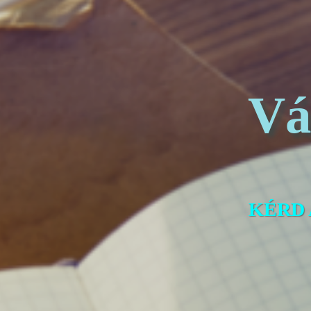
Vá
KÉRD 