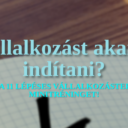
llalkozást aka
indítani?
A 11 LÉPÉSES VÁLLALKOZÁST
MINITRÉNINGET!