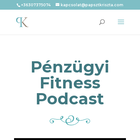
+36307375074
kapcsolat@papsztkriszta.com
Pénzügyi
Fitness
Podcast