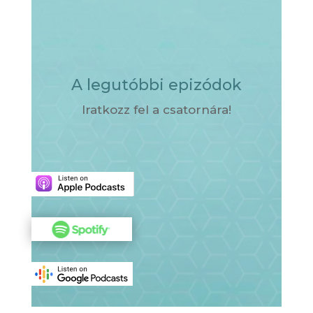
A legutóbbi epizódok
Iratkozz fel a csatornára!