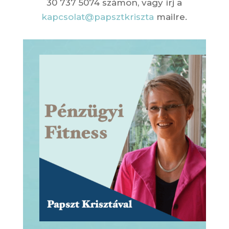
30 737 5074 számon, vagy írj a
kapcsolat@papsztkriszta
mailre.