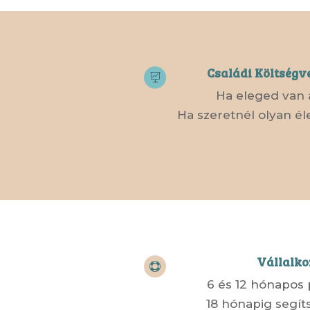
Családi Költségv

Ha eleged van 
Ha szeretnél olyan éle
Vállalk

6 és 12 hónapos 
18 hónapig segít