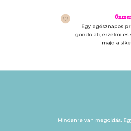
Önmen

Egy egésznapos p
gondolati, érzelmi és
majd a sike
Mindenre van megoldás. Egys