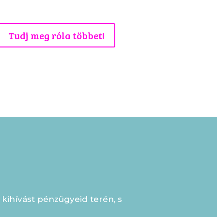
Tudj meg róla többet!
kihívást pénzügyeid terén, s