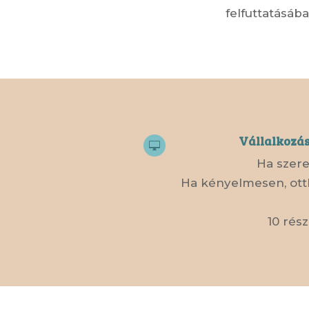
felfuttatásáb
Vállalkozás

Ha szere
Ha kényelmesen, otth
10 rés