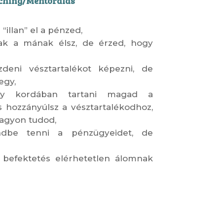
ching/Mentorálás
illan” el a pénzed,
ak a mának élsz, de érzed, hogy
zdeni vésztartalékot képezni, de
egy,
gy kordában tartani magad a
s hozzányúlsz a vésztartalékodhoz,
nagyon tudod,
ndbe tenni a pénzügyeidet, de
 befektetés elérhetetlen álomnak