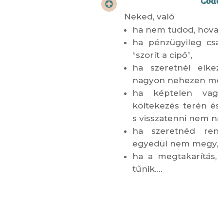
Coa

Neked, való
ha nem tudod, hova “
ha pénzügyileg cs
“szorít a cipő”,
ha szeretnél elke
nagyon nehezen m
ha képtelen va
költekezés terén é
s visszatenni nem 
ha szeretnéd re
egyedül nem megy,
ha a megtakarítás,
tűnik….