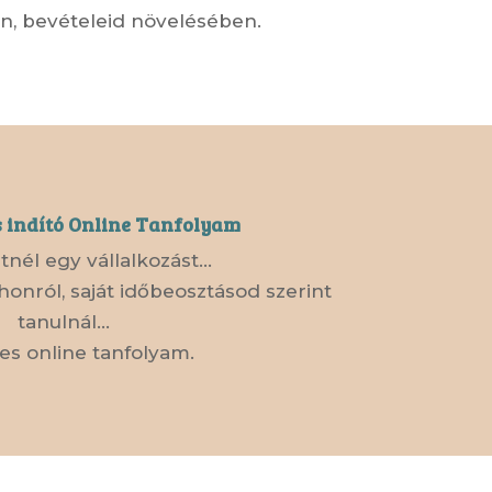
an, bevételeid növelésében.
 indító Online Tanfolyam
tnél egy vállalkozást…
onról, saját időbeosztásod szerint
tanulnál…
zes online tanfolyam.