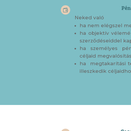
Pén

Neked való
ha nem elégszel me
ha objektív vélemé
szerződéseiddel ka
ha személyes pénz
céljaid megvalósítá
ha megtakarítási te
illeszkedik céljaidh