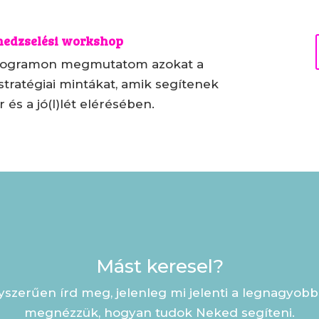
edzselési workshop
rogramon megmutatom azokat a
 stratégiai mintákat, amik segítenek
r és a jó(l)lét elérésében.
Mást keresel?
zerűen írd meg, jelenleg mi jelenti a legnagyobb 
megnézzük, hogyan tudok Neked segíteni.