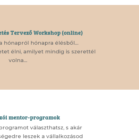
etés Tervező Workshop (online)
a hónapról hónapra élésből…
tet élni, amilyet mindig is szerettél
volna…
ozói mentor-programok
programot választhatsz, s akár
ségedre leszek a vállalkozásod