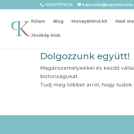
+36307375074
kapcsolat@papsztkriszta
Rólam
Blog
Money&Mind kit
Next ste
Jövőkép klub
Dolgozzunk együtt!
Magánszemélyekkel és kezdő válla
biztonságukat.
Tudj meg többet arról, hogy tudok 