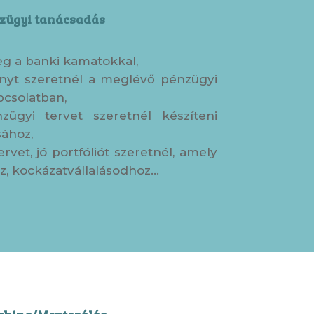
zügyi tanácsadás
g a banki kamatokkal,
nyt szeretnél a meglévő pénzügyi
pcsolatban,
ügyi tervet szeretnél készíteni
sához,
rvet, jó portfóliót szeretnél, amely
oz, kockázatvállalásodhoz…