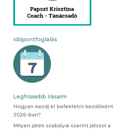
Időpontfoglalás
Legfrissebb írásaim
Hogyan kezdj el befektetni kezdőként
2026-ban?
Milyen játék szabályai szerint játszol a