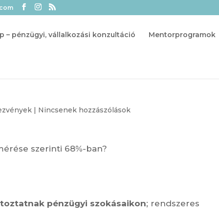
.com
p – pénzügyi, vállalkozási konzultáció
Mentorprogramok
ezvények
|
Nincsenek hozzászólások
mérése szerinti 68%-ban?
toztatnak pénzügyi szokásaikon
; rendszeres