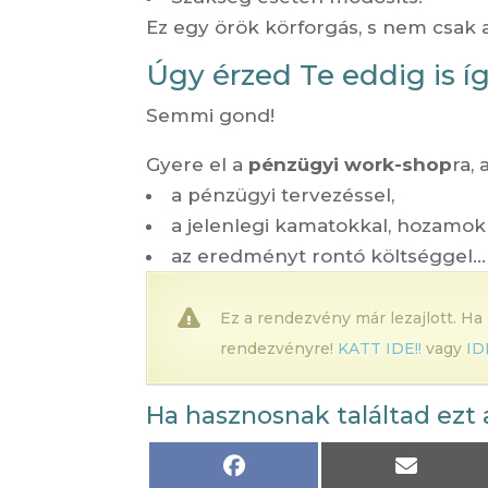
Ez egy örök körforgás, s nem csak 
Úgy érzed Te eddig is í
Semmi gond!
Gyere el a
pénzügyi work-shop
ra,
a pénzügyi tervezéssel,
a jelenlegi kamatokkal, hozamok
az eredményt rontó költséggel…
Ez a rendezvény már lezajlott. Ha
rendezvényre!
KATT IDE!!
vagy
ID
Ha hasznosnak találtad ezt 
Share
Share
on
on