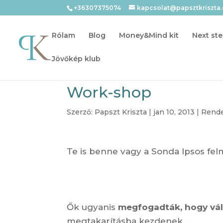
+36307375074
kapcsolat@papsztkriszta
Rólam
Blog
Money&Mind kit
Next ste
Jövőkép klub
Work-shop
Szerző:
Papszt Kriszta
|
jan 10, 2013
|
Rend
Te is benne vagy a Sonda Ipsos fel
Ők ugyanis
megfogadták, hogy vál
megtakarításba kezdenek….