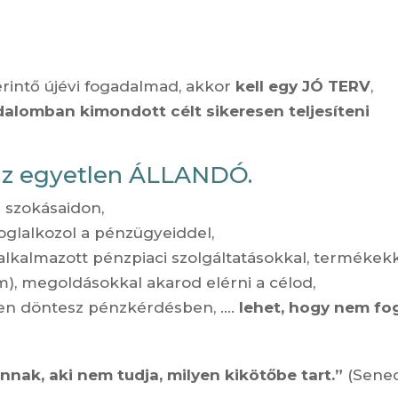
rintő újévi fogadalmad, akkor
kell egy JÓ TERV
,
alomban kimondott célt sikeresen teljesíteni
az egyetlen ÁLLANDÓ.
 szokásaidon,
oglalkozol a pénzügyeiddel,
alkalmazott pénzpiaci szolgáltatásokkal, termékek
m), megoldásokkal akarod elérni a célod,
elen döntesz pénzkérdésben, ….
lehet, hogy nem fo
nak, aki nem tudja, milyen kikötőbe tart.”
(Sene