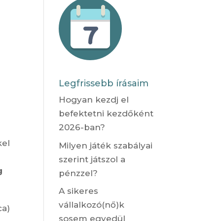
Legfrissebb írásaim
Hogyan kezdj el
befektetni kezdőként
2026-ban?
kel
Milyen játék szabályai
szerint játszol a
g
pénzzel?
A sikeres
vállalkozó(nő)k
ca)
sosem egyedül