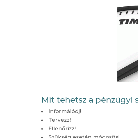
Mit tehetsz a pénzügyi s
Informálódj!
Tervezz!
Ellenőrizz!
Szükség esetén módosíts!