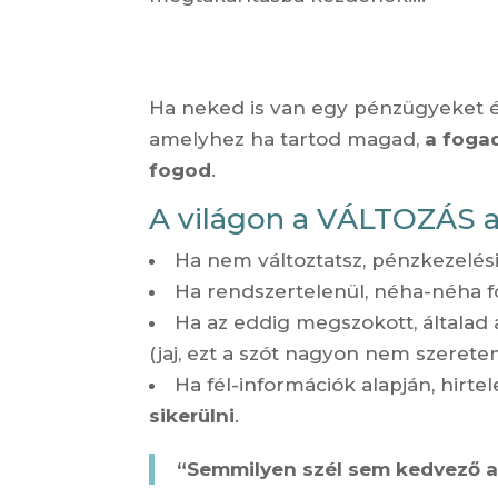
Ha neked is van egy pénzügyeket é
amelyhez ha tartod magad,
a fogad
fogod
.
A világon a VÁLTOZÁS 
Ha nem változtatsz, pénzkezelési
Ha rendszertelenül, néha-néha f
Ha az eddig megszokott, általad 
(jaj, ezt a szót nagyon nem szerete
Ha fél-információk alapján, hirt
sikerülni
.
“Semmilyen szél sem kedvező an