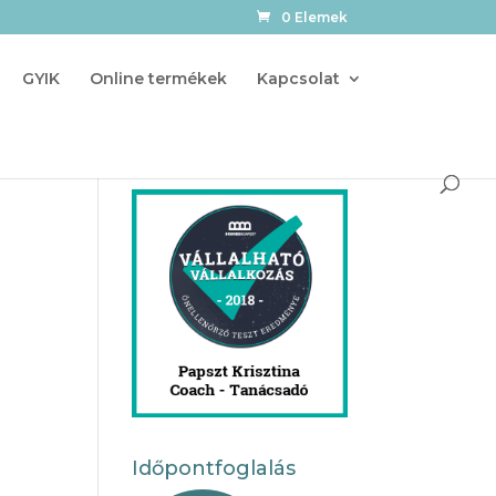
0 Elemek
GYIK
Online termékek
Kapcsolat
Időpontfoglalás