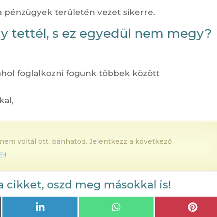
a pénzügyek területén vezet sikerre.
gy tettél, s ez egyedül nem megy?
 ahol foglalkozni fogunk többek között
kal,
 nem voltál ott, bánhatod. Jelentkezz a következő
E
!!
a cikket, oszd meg másokkal is!
Share
Share
Shar
on
on
on