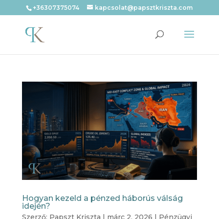
+36307375074
kapcsolat@papsztkriszta.com
Hogyan kezeld a pénzed háborús válság
idején?
Szerző:
Papszt Kriszta
|
márc 2, 2026
|
Pénzügyi