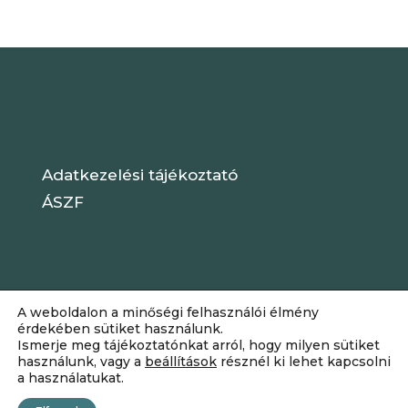
Adatkezelési tájékoztató
ÁSZF
A weboldalon a minőségi felhasználói élmény
érdekében sütiket használunk.
Ismerje meg tájékoztatónkat arról, hogy milyen sütiket
használunk, vagy a
beállítások
résznél ki lehet kapcsolni
a használatukat.
Dizájn:
Elegant Themes
| Motor: