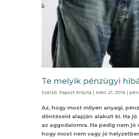
Te melyik pénzügyi hibá
Szerző:
Papszt Kriszta
|
márc 21, 2016
|
pénz
Az, hogy most milyen anyagi, pénz
döntéseid alapján alakult ki. Ha j
az aggodalomra. Ha pedig nem jó d
hogy most nem vagy jó helyzetbe