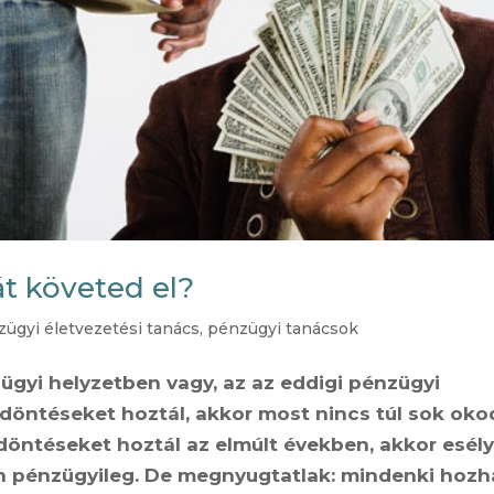
t követed el?
ügyi életvezetési tanács
,
pénzügyi tanácsok
ügyi helyzetben vagy, az az eddigi pénzügyi
ó döntéseket hoztál, akkor most nincs túl sok oko
öntéseket hoztál az elmúlt években, akkor esély
n pénzügyileg. De megnyugtatlak: mindenki hozh