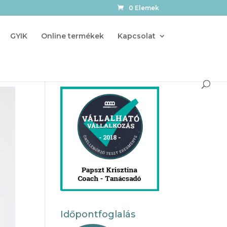
0 Elemek
GYIK
Online termékek
Kapcsolat
Időpontfoglalás