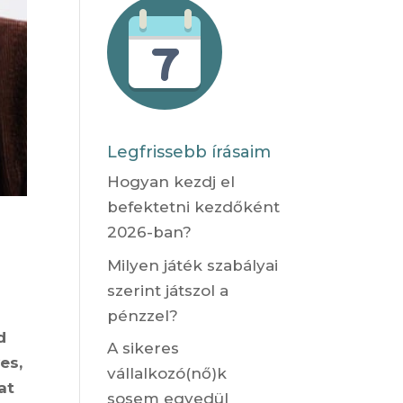
Legfrissebb írásaim
Hogyan kezdj el
befektetni kezdőként
2026-ban?
Milyen játék szabályai
szerint játszol a
pénzzel?
d
A sikeres
es,
vállalkozó(nő)k
at
sosem egyedül