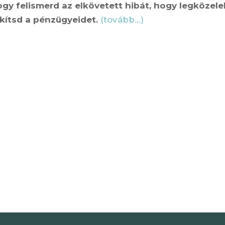
gy felismerd az elkövetett hibát, hogy legközel
akítsd a pénzügyeidet.
(tovább…)