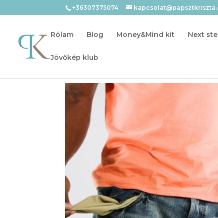
+36307375074
kapcsolat@papsztkriszta
Rólam
Blog
Money&Mind kit
Next ste
Jövőkép klub