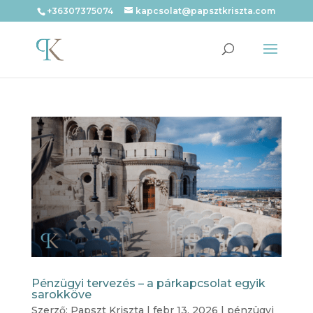
+36307375074
kapcsolat@papsztkriszta.com
Pénzügyi tervezés – a párkapcsolat egyik
sarokköve
Szerző:
Papszt Kriszta
|
febr 13, 2026
|
pénzügyi