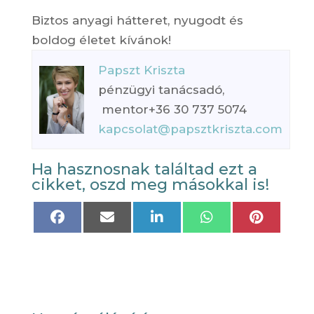
Biztos anyagi hátteret, nyugodt és
boldog életet kívánok!
Papszt Kriszta
pénzügyi tanácsadó,
mentor+36 30 737 5074
kapcsolat@papsztkriszta.com
Ha hasznosnak találtad ezt a
cikket, oszd meg másokkal is!
Share
Share
Share
Share
Share
on
on
on
on
on
Facebook
Email
LinkedIn
WhatsApp
Pinteres