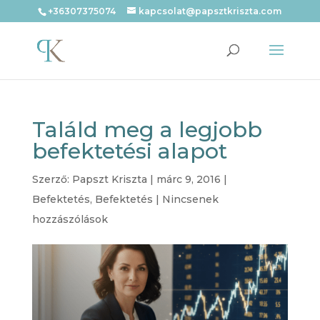
+36307375074
kapcsolat@papsztkriszta.com
Találd meg a legjobb
befektetési alapot
Szerző:
Papszt Kriszta
|
márc 9, 2016
|
Befektetés
,
Befektetés
|
Nincsenek
hozzászólások