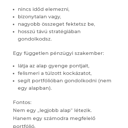
nincs időd elemezni,
bizonytalan vagy,
nagyobb összeget fektetsz be,
hosszú távú stratégiában
gondolkodsz.
Egy független pénzügyi szakember:
látja az alap gyenge pontjait,
felismeri a túlzott kockázatot,
segít portfólióban gondolkodni (nem
egy alapban).
Fontos:
Nem egy „legjobb alap” létezik.
Hanem egy számodra megfelelő
portfólió.