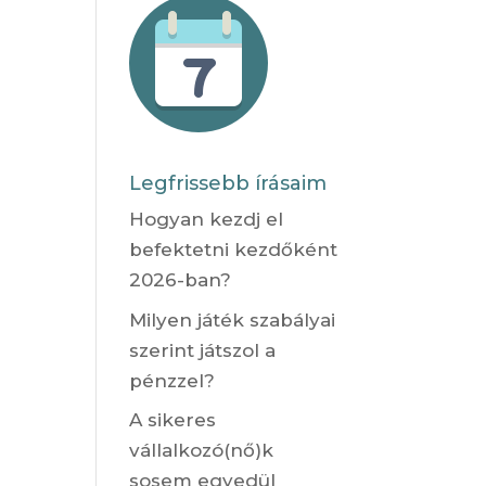
Legfrissebb írásaim
Hogyan kezdj el
befektetni kezdőként
2026-ban?
Milyen játék szabályai
szerint játszol a
pénzzel?
A sikeres
vállalkozó(nő)k
sosem egyedül