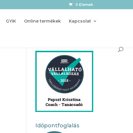
0 Elemek
GYIK
Online termékek
Kapcsolat
Időpontfoglalás