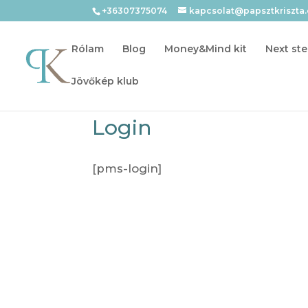
+36307375074
kapcsolat@papsztkriszta
Rólam
Blog
Money&Mind kit
Next ste
Jövőkép klub
Login
[pms-login]