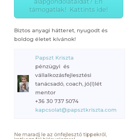
alapgondolataidat? Én
támogatlak! Kattints ide!
Biztos anyagi hátteret, nyugodt és
boldog életet kívánok!
Papszt Kriszta
pénzügyi és
vállalkozásfejlesztési
tanácsadó, coach, jó(l)lét
mentor
+36 30 737 5074
kapcsolat@papsztkriszta.com
Ne maradj le az önfejlesztő tippekről,