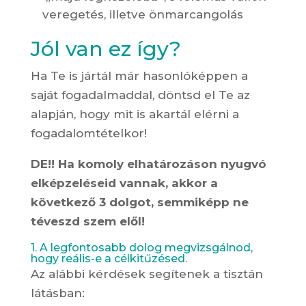
veregetés, illetve önmarcangolás
Jól van ez így?
Ha Te is jártál már hasonlóképpen a
saját fogadalmaddal, döntsd el Te az
alapján, hogy mit is akartál elérni a
fogadalomtételkor!
DE!! Ha komoly elhatározáson nyugvó
elképzeléseid vannak, akkor a
következő 3 dolgot, semmiképp ne
téveszd szem elől!
1. A legfontosabb dolog megvizsgálnod,
hogy reális-e a célkitűzésed.
Az alábbi kérdések segítenek a tisztán
látásban: