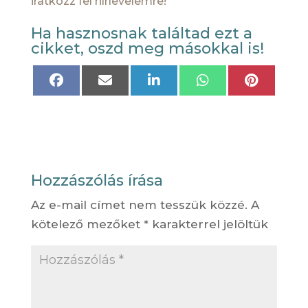
iratkozz fel
hírlevelem
re!
Ha hasznosnak találtad ezt a
cikket, oszd meg másokkal is!
Share
Share
Share
Share
Share
on
on
on
on
on
Facebook
Email
LinkedIn
WhatsApp
Pinteres
Hozzászólás írása
Az e-mail címet nem tesszük közzé.
A
kötelező mezőket
*
karakterrel jelöltük