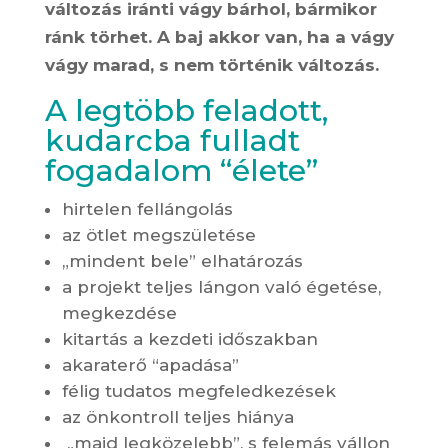
változás iránti vágy bárhol, bármikor
ránk törhet. A baj akkor van, ha a vágy
vágy marad, s nem történik változás.
A legtöbb feladott,
kudarcba fulladt
fogadalom “élete”
hirtelen fellángolás
az ötlet megszületése
„mindent bele” elhatározás
a projekt teljes lángon való égetése,
megkezdése
kitartás a kezdeti időszakban
akaraterő “apadása”
félig tudatos megfeledkezések
az önkontroll teljes hiánya
„majd legközelebb”, s felemás vállon