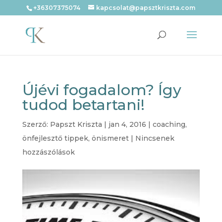
+36307375074
kapcsolat@papsztkriszta.com
Újévi fogadalom? Így
tudod betartani!
Szerző:
Papszt Kriszta
|
jan 4, 2016
|
coaching
,
önfejlesztő tippek
,
önismeret
|
Nincsenek
hozzászólások