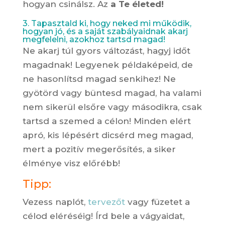
hogyan csinálsz. Az
a Te életed!
3. Tapasztald ki, hogy neked mi működik,
hogyan jó, és a saját szabályaidnak akarj
megfelelni, azokhoz tartsd magad!
Ne akarj túl gyors változást, hagyj időt
magadnak! Legyenek példaképeid, de
ne hasonlítsd magad senkihez! Ne
gyötörd vagy büntesd magad, ha valami
nem sikerül elsőre vagy másodikra, csak
tartsd a szemed a célon! Minden elért
apró, kis lépésért dicsérd meg magad,
mert a pozitív megerősítés, a siker
élménye visz előrébb!
Tipp:
Vezess naplót,
tervezőt
vagy füzetet a
célod eléréséig! Írd bele a vágyaidat,