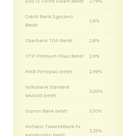
ERSTE Forint Futam Betét
2,79%
Gránit Bank Egyszerű
2,8%
Betét
Oberbank TOP Betét
2,8%
OTP Prémium Plusz Betét
2,9%
MKB Pénzpiaci betét
2,99%
Volksbank Standard
3,00%
lekötött betét
Sopron Bank betét
3,10%
Mohácsi TakarékBank fix
3,25%
kamatozású betét