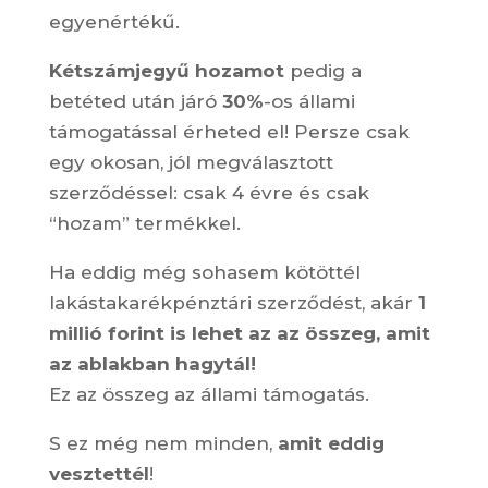
egyenértékű.
Kétszámjegyű hozamot
pedig a
betéted után járó
30%
-os állami
támogatással érheted el! Persze csak
egy okosan, jól megválasztott
szerződéssel: csak 4 évre és csak
“hozam” termékkel.
Ha eddig még sohasem kötöttél
lakástakarékpénztári szerződést, akár
1
millió forint is lehet az az összeg, amit
az ablakban hagytál!
Ez az összeg az állami támogatás.
S ez még nem minden,
amit eddig
vesztettél
!