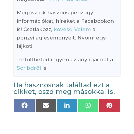
Megosztok hasznos pénzügyi
információkat, híreket a Facebookon
is! Csatlakozz,
kövesd Velem
a
pénzvilág eseményeit. Nyomj egy
lájkot!
Letöltheted ingyen az anyagaimat a
Scribdről
is!
Ha hasznosnak találtad ezt a
cikket, oszd meg másokkal is!
Share
Share
Share
Share
Share
on
on
on
on
on
Facebook
Email
LinkedIn
WhatsApp
Pinteres