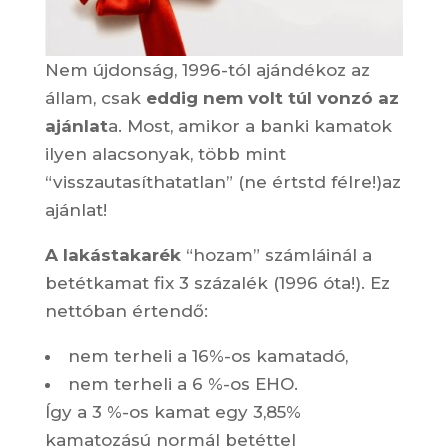
Nem újdonság, 1996-tól ajándékoz az
állam, csak
eddig nem volt túl vonzó az
ajánlat
a. Most, amikor a banki kamatok
ilyen alacsonyak, több mint
“visszautasíthatatlan” (ne értstd félre!)az
ajánlat!
A lakástakarék
“hozam” számláinál a
betétkamat fix 3 százalék (1996 óta!). Ez
nettóban értendő:
nem terheli a 16%-os kamatadó,
nem terheli a 6 %-os EHO.
Így a 3 %-os kamat egy 3,85%
kamatozású normál betéttel