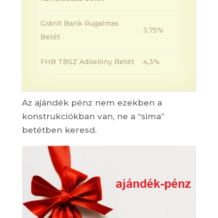
Gránit Bank Rugalmas
3,75%
Betét
FHB TBSZ Adóelőny Betét
4,3%
Az ajándék pénz nem ezekben a
konstrukciókban van, ne a “sima”
betétben keresd.