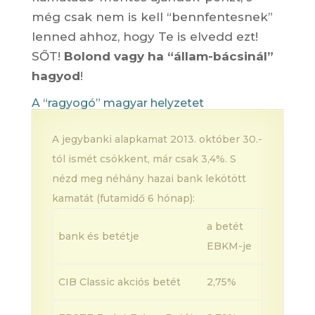
még csak nem is kell “bennfentesnek”
lenned ahhoz, hogy Te is elvedd ezt!
SŐT!
Bolond vagy ha “állam-bácsinál”
hagyod
!
A “ragyogó” magyar helyzetet
A jegybanki alapkamat 2013. október 30.-
tól ismét csökkent, már csak 3,4%. S
nézd meg néhány hazai bank lekötött
kamatát (futamidő 6 hónap):
a betét
bank és betétje
EBKM-je
CIB Classic akciós betét
2,75%