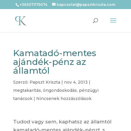
+36307375074
kapcsolat@papsztkriszta.com
Kamatadó-mentes
ajándék-pénz az
államtól
Szerző:
Papszt Kriszta
|
nov 4, 2013
|
megtakarítás
,
öngondoskodás
,
pénzügyi
tanácsok
|
Nincsenek hozzászólások
Tudod vagy sem, kaphatsz az államtól
kamatadó-mentes ajándék-pénzt, s