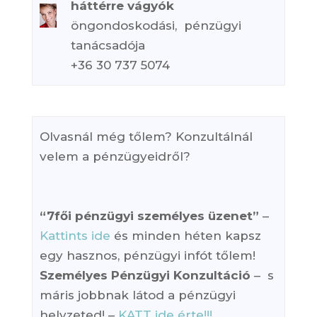
háttérre vágyók
öngondoskodási, pénzügyi
tanácsadója
+36 30 737 5074
Olvasnál még tőlem? Konzultálnál
velem a pénzügyeidről?
“7fői pénzügyi személyes üzenet”
–
Kattints ide
és minden héten kapsz
egy hasznos, pénzügyi infót tőlem!
Személyes Pénzügyi Konzultáció
– s
máris jobbnak látod a pénzügyi
helyzeted! –
KATT ide érte!!!