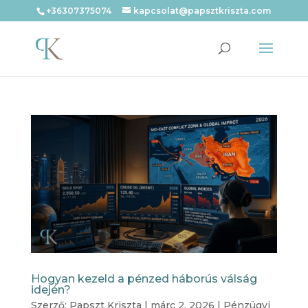
+36307375074
kapcsolat@papsztkriszta.com
Hogyan kezeld a pénzed háborús válság
idején?
Szerző:
Papszt Kriszta
|
márc 2, 2026
|
Pénzügyi