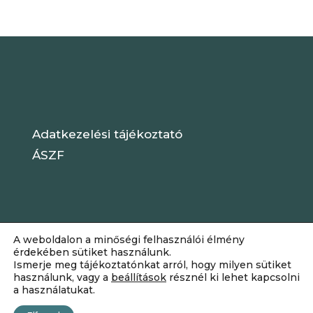
Adatkezelési tájékoztató
ÁSZF
A weboldalon a minőségi felhasználói élmény
érdekében sütiket használunk.
Ismerje meg tájékoztatónkat arról, hogy milyen sütiket
használunk, vagy a
beállítások
résznél ki lehet kapcsolni
a használatukat.
Dizájn:
Elegant Themes
| Motor: