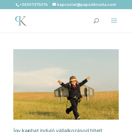
+36307375074
kapcsolat@papsztkriszta.com
Így kaphat induló vállalkozásod hitelt