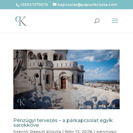
+36307375074
kapcsolat@papsztkriszta.com
Pénzügyi tervezés – a párkapcsolat egyik
sarokköve
Szerző:
Papszt Kriszta
|
febr 13, 2026
|
pénzügyi