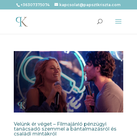
+36307375074
kapcsolat@papsztkriszta.com
Velünk ér véget – Filmajánló pénzügyi
tanácsadó szemmel a bántalmazásról és
családi mintákról