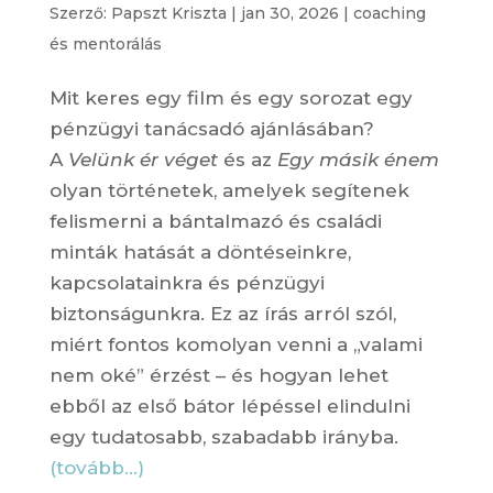
Szerző:
Papszt Kriszta
|
jan 30, 2026
|
coaching
és mentorálás
Mit keres egy film és egy sorozat egy
pénzügyi tanácsadó ajánlásában?
A
Velünk ér véget
és az
Egy másik énem
olyan történetek, amelyek segítenek
felismerni a bántalmazó és családi
minták hatását a döntéseinkre,
kapcsolatainkra és pénzügyi
biztonságunkra. Ez az írás arról szól,
miért fontos komolyan venni a „valami
nem oké” érzést – és hogyan lehet
ebből az első bátor lépéssel elindulni
egy tudatosabb, szabadabb irányba.
(tovább…)