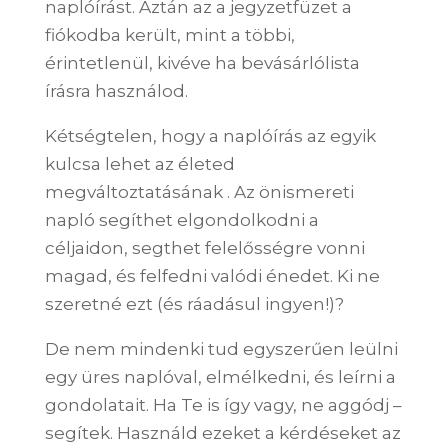
naplóírást.
Aztán az a jegyzetfüzet a
fiókodba került, mint a többi,
érintetlenül, kivéve ha bevásárlólista
írásra használod.
Kétségtelen, hogy
a naplóírás az egyik
kulcsa lehet az életed
megváltoztatásának
. Az önismereti
napló segíthet elgondolkodni a
céljaidon, segthet felelősségre vonni
magad, és felfedni valódi
énedet. Ki ne
szeretné ezt (és ráadásul ingyen!)?
De nem mindenki tud egyszerűen leülni
egy üres naplóval, elmélkedni, és leírni a
gondolatait. Ha Te is így vagy, ne aggódj –
segítek. Használd ezeket a kérdéseket az