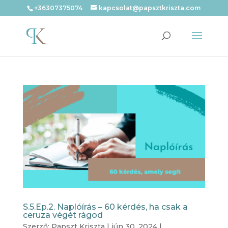
+36307375074
kapcsolat@papsztkriszta.com
S.5.Ep.2. Naplóírás – 60 kérdés, ha csak a
ceruza végét rágod
Szerző:
Papszt Kriszta
|
jún 30, 2024
|