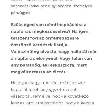
öngondoskodás
,
pénzügyi podcast
,
személyes
pénzügyek
Szükséged van némi inspirációra a
naplóírás megkezdéséhez? Ha igen,
tetszeni fog az önfelfedezésre
ösztönző kérdések ​​listája.
Valószínűleg olvastál vagy hallotál már
a naplóírás előnyeiről. Vagy talán van
egy barátnőd, aki esküszik rá, mert
megváltoztatta az életét.
Ha olyan vagy, mint én, már sokszor
kaptál ihletet, és jegyzetfüzetet
vásároltál, remélve, hogy a következő
lesz az, ami arra ösztönöz, hogy elkezd a