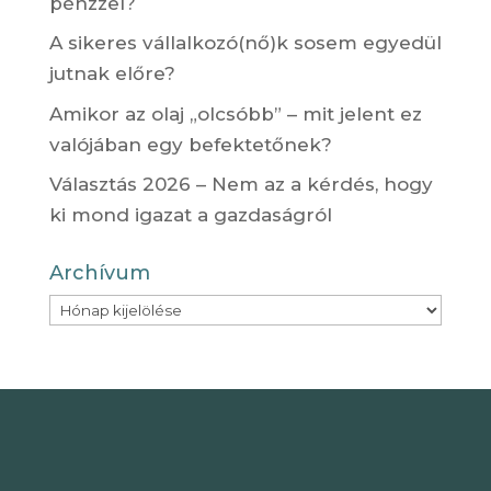
pénzzel?
A sikeres vállalkozó(nő)k sosem egyedül
jutnak előre?
Amikor az olaj „olcsóbb” – mit jelent ez
valójában egy befektetőnek?
Választás 2026 – Nem az a kérdés, hogy
ki mond igazat a gazdaságról
Archívum
Archívum