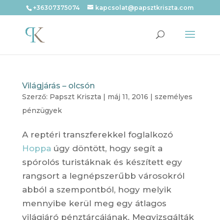
+36307375074
kapcsolat@papsztkriszta.com
Világjárás – olcsón
Szerző:
Papszt Kriszta
|
máj 11, 2016
|
személyes
pénzügyek
A reptéri transzferekkel foglalkozó
Hoppa
úgy döntött, hogy segít a
spórolós turistáknak és készített egy
rangsort a legnépszerűbb városokról
abból a szempontból, hogy melyik
mennyibe kerül meg egy átlagos
világjáró pénztárcájának. Megvizsgálták