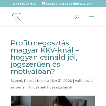
+36307375074
kapcsolat@papsztkriszta.com
Profitmegosztás
magyar KKV-knál –
hogyan csináld jól,
jogszerűen és
motiválóan?
Szerző:
Papszt Kriszta
|
jan 31, 2026
|
vállalkozás
és pénz
|
Nincsenek hozzászólások