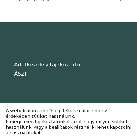
Adatkezelési tájékoztató
ÁSZF
A weboldalon a minőségi felhasználói élmény
érdekében sütiket használunk.
Ismerje meg tájékoztatónkat arról, hogy milyen sütiket
használunk, vagy a
beállítások
résznél ki lehet kapcsolni
a használatukat.
Dizájn:
Elegant Themes
| Motor: