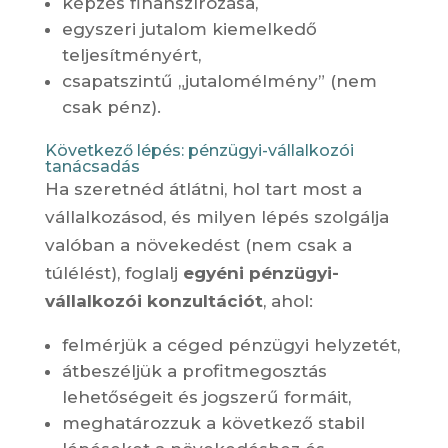
képzés finanszírozása,
egyszeri jutalom kiemelkedő
teljesítményért,
csapatszintű „jutalomélmény” (nem
csak pénz).
Következő lépés: pénzügyi-vállalkozói
tanácsadás
Ha szeretnéd átlátni, hol tart most a
vállalkozásod, és milyen lépés szolgálja
valóban a növekedést (nem csak a
túlélést), foglalj
egyéni pénzügyi-
vállalkozói konzultációt
, ahol:
felmérjük a céged pénzügyi helyzetét,
átbeszéljük a profitmegosztás
lehetőségeit és jogszerű formáit,
meghatározzuk a következő stabil