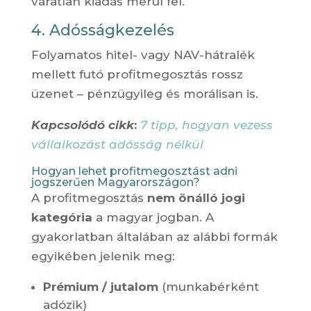
váratlan kiadás merül fel.
4. Adósságkezelés
Folyamatos hitel- vagy NAV-hátralék
mellett futó profitmegosztás rossz
üzenet – pénzügyileg és morálisan is.
Kapcsolódó cikk
:
7 tipp
, hogyan vezess
vállalkozást adósság nélkül
Hogyan lehet profitmegosztást adni
jogszerűen Magyarországon?
A profitmegosztás
nem önálló jogi
kategória
a magyar jogban. A
gyakorlatban általában az alábbi formák
egyikében jelenik meg:
Prémium / jutalom
(munkabérként
adózik)