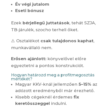
Év végi jutalom
Eseti bónusz
Ezek
bérjellegű juttatások
, tehát SZJA,
TB-járulék, szocho terheli őket.
⚠️ Osztalékot
csak tulajdonos kaphat
,
munkavállaló nem.
Erősen ajánlott:
könyvelővel előre
egyeztetni a pontos konstrukciót.
Hogyan határozd meg a profitmegosztás
mértékét?
Magyar KKV-knál jellemzően
5–15%
az
adózott eredményből már érezhető.
Kisebb cégeknél érdemes
fix
keretösszeggel
indulni.