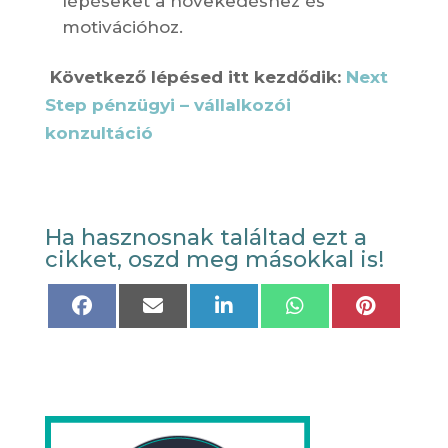
lépéseket a növekedéshez és
motivációhoz.
Következő lépésed itt kezdődik:
Next
Step pénzügyi – vállalkozói
konzultáció
Ha hasznosnak találtad ezt a
cikket, oszd meg másokkal is!
Share
Share
Share
Share
Share
on
on
on
on
on
Facebook
Email
LinkedIn
WhatsApp
Pinteres