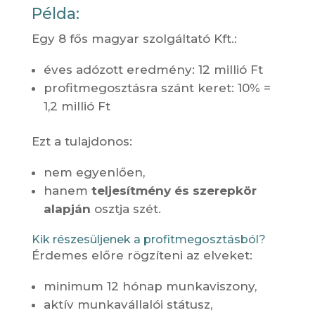
Példa:
Egy 8 fős magyar szolgáltató Kft.:
éves adózott eredmény: 12 millió Ft
profitmegosztásra szánt keret: 10% =
1,2 millió Ft
Ezt a tulajdonos:
nem egyenlően,
hanem
teljesítmény és szerepkör
alapján
osztja szét.
Kik részesüljenek a profitmegosztásból?
Érdemes előre rögzíteni az elveket:
minimum 12 hónap munkaviszony,
aktív munkavállalói státusz,