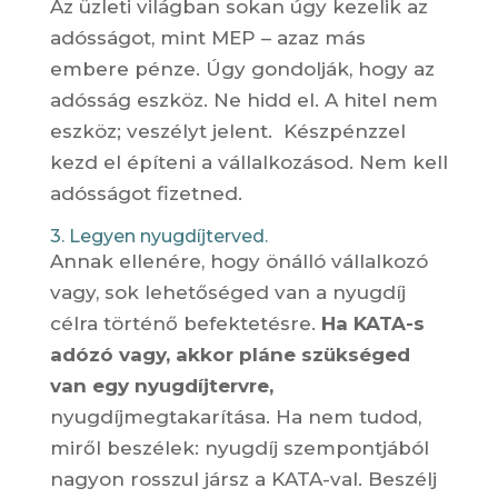
Az üzleti világban sokan úgy kezelik az
adósságot, mint MEP – azaz más
embere pénze. Úgy gondolják, hogy az
adósság eszköz. Ne hidd el. A hitel nem
eszköz; veszélyt jelent. Készpénzzel
kezd el építeni a vállalkozásod. Nem kell
adósságot fizetned.
3. Legyen nyugdíjterved.
Annak ellenére, hogy önálló vállalkozó
vagy, sok lehetőséged van a nyugdíj
célra történő befektetésre.
Ha KATA-s
adózó vagy, akkor pláne szükséged
van egy nyugdíjtervre,
nyugdíjmegtakarítása. Ha nem tudod,
miről beszélek: nyugdíj szempontjából
nagyon rosszul jársz a KATA-val. Beszélj