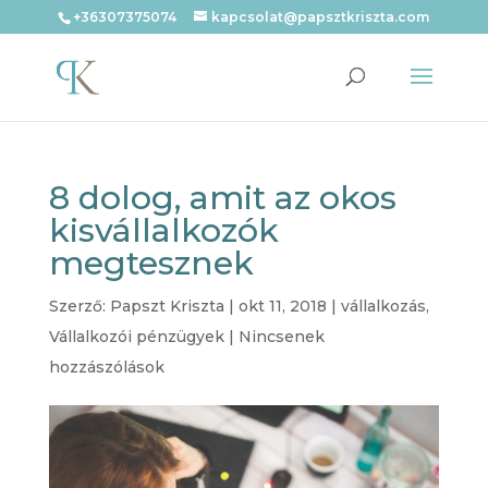
+36307375074
kapcsolat@papsztkriszta.com
8 dolog, amit az okos
kisvállalkozók
megtesznek
Szerző:
Papszt Kriszta
|
okt 11, 2018
|
vállalkozás
,
Vállalkozói pénzügyek
|
Nincsenek
hozzászólások