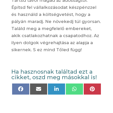
Tartsd távol magad az adósságtól.
Építsd fel vállalkozásodat készpénzzel
és használd a költségvetést, hogy a
pályán maradj. Ne növekedj túl gyorsan.
Találd meg a megfelelő embereket,
akik csatlakozhatnak a csapatodhoz. Az
ilyen dolgok végrehajtása az alapja a
sikernek. S ez mind Tőled függ!
Ha hasznosnak találtad ezt a
cikket, oszd meg másokkal is!
Share
Share
Share
Share
Share
on
on
on
on
on
Facebook
Email
LinkedIn
WhatsApp
Pinteres