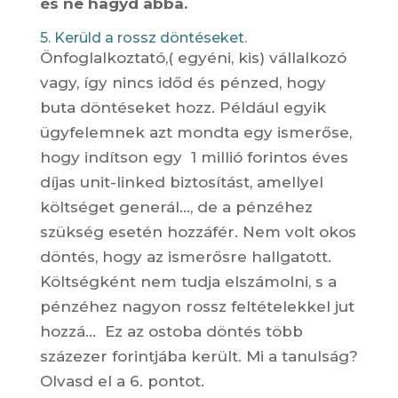
és ne hagyd abba.
5. Kerüld a rossz döntéseket.
Önfoglalkoztató,( egyéni, kis) vállalkozó
vagy, így nincs időd és pénzed, hogy
buta döntéseket hozz. Például egyik
ügyfelemnek azt mondta egy ismerőse,
hogy indítson egy 1 millió forintos éves
díjas unit-linked biztosítást, amellyel
költséget generál…, de a pénzéhez
szükség esetén hozzáfér. Nem volt okos
döntés, hogy az ismerősre hallgatott.
Költségként nem tudja elszámolni, s a
pénzéhez nagyon rossz feltételekkel jut
hozzá… Ez az ostoba döntés több
százezer forintjába került. Mi a tanulság?
Olvasd el a 6. pontot.