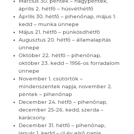
Március 30. péntek – nagypéntek,
április 2. hétfő – húsvéthétfő
Április 30. hétfő – pihenőnap, május 1.
kedd – munka ünnepe
Május 21. hétfő – pünkösdhétfő
Augusztus 20. hétfő – államalapítás
ünnepe
Október 22. hétfő – pihenőnap,
október 23. kedd – 1956-os forradalom
ünnepe
November 1. csütörtök –
mindenszentek napja, november 2.
péntek – pihenőnap
December 24. hétfő – pihenőnap,
december 25-26. kedd, szerda –
karácsony
December 31. hétfő – pihenőnap,
január 1. kedd – új év első napja