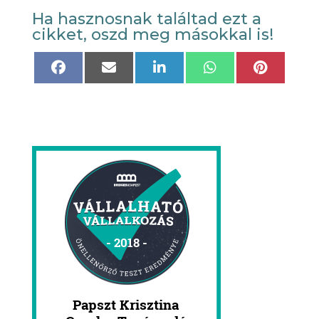
Ha hasznosnak találtad ezt a
cikket, oszd meg másokkal is!
Share
Share
Share
Share
Share
on
on
on
on
on
Facebook
Email
LinkedIn
WhatsApp
Pinteres