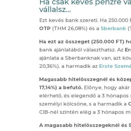
Ha csak kevés pénzre v
vállalsz…
Ezt kevés bank szereti. Ha 250.000 
OTP
(THM 26,08%) és a
Sberbank
(
Ha ezt az összeget (250.000 FT) 
bank ajánlatából választhatsz. Az
Er
ajánlata a Sberbanknak van, azt kö
20,36%). a harmadik az
Erste Szemé
Magasabb hitelösszegnél és köze
17,14%) a befutó.
Előnye, hogy akár 
elérhető, és elegendő a 3 hónapos
személyi kölcsöne, s a harmadik a
C
CIB-nél szintén elég a 3 hónapos m
A magasabb hitelösszegeknél és 5