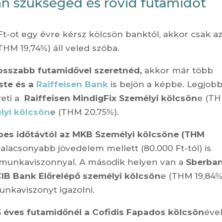
an szükséged és rövid futamidőt
Ft-ot egy évre kérsz kölcsön banktól, akkor csak a
THM 19,74%) áll veled szóba.
hosszabb futamidővel szeretnéd,
akkor már több
ste és a
Raiffeisen Bank
is bejön a képbe. Legjob
veti a
Raiffeisen MindigFix Személyi kölcsön
e (T
lyi kölcsön
e (THM 20,75%).
pes időtávtól az MKB Személyi kölcsöne (THM
alacsonyabb jövedelem mellett (80.000 Ft-tól) is
 munkaviszonnyal. A második helyen van a
Sberba
IB Bank Előrelépő személyi kölcsön
e (THM 19,84%
unkaviszonyt igazolni.
 éves futamidőnél a Cofidis Fapados kölcsön
éve