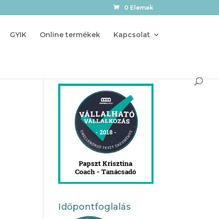
0 Elemek
GYIK
Online termékek
Kapcsolat
Időpontfoglalás