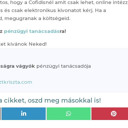
os, hogy a Cofidisnél amit csak lehet, online intézz
s és csak elektronikus kivonatot kérj. Ha a
, megugranak a költségeid.
zz
pénzügyi tanácsadás
ra!
etet kívánok Neked!
nságra vágyók
pénzügyi tanácsadója
tkriszta.com
a cikket, oszd meg másokkal is!
Share
Share
Shar
on
on
on
LinkedIn
WhatsApp
Pint