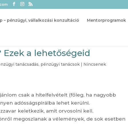
.com
p – pénzügyi, vállalkozási konzultáció
Mentorprogramok
 Ezek a lehetőségeid
nzügyi tanácsadás
,
pénzügyi tanácsok
|
Nincsenek
nlom csak a hitelfelvételt (főleg, ha nagyobb
nyen adósságspirálba lehet kerülni.
zavar keletkezik, amit orvosolni kell.
csönről megoszlanak a vélemények, de sok esetben