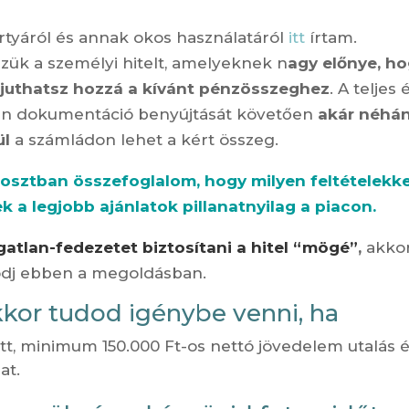
ártyáról és annak okos használatáról
itt
írtam.
zük a személyi hitelt, amelyeknek n
agy előnye, h
juthatsz hozzá a kívánt pénzösszeghez
. A teljes 
an dokumentáció benyújtását követően
akár néhá
ül
a számládon lehet a kért összeg.
osztban összefoglalom, hogy milyen feltételekke
ek a legjobb ajánlatok pillanatnyilag a piacon.
atlan-fedezetet biztosítani a hitel “mögé”
,
akko
kodj ebben a megoldásban.
kkor tudod igénybe venni, ha
ott, minimum 150.000 Ft-os nettó jövedelem utalás 
at.