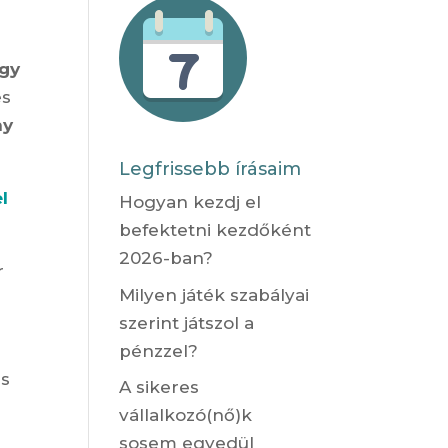
ogy
és
ny
Legfrissebb írásaim
l
Hogyan kezdj el
befektetni kezdőként
2026-ban?
r
Milyen játék szabályai
szerint játszol a
pénzzel?
és
A sikeres
vállalkozó(nő)k
sosem egyedül