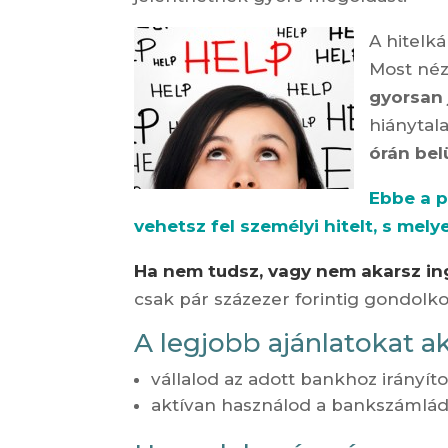
A hitelk
Most néz
gyorsan 
hiánytal
órán bel
Ebbe a p
vehetsz fel személyi hitelt, s mely
Ha nem tudsz, vagy nem akarsz ing
csak pár százezer forintig gondol
A legjobb ajánlatokat a
vállalod az adott bankhoz irányít
aktívan használod a bankszámlád