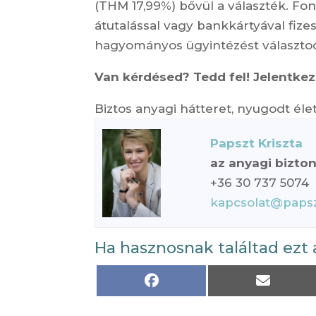
(THM 17,99%) bővül a választék. Font
átutalással vagy bankkártyával fizes
hagyományos ügyintézést választod
Van kérdésed? Tedd fel! Jelentke
Biztos anyagi hátteret, nyugodt él
Papszt Kriszta
az anyagi bizto
+36 30 737 5074
kapcsolat@papsz
Ha hasznosnak találtad ezt 
Share
Share
on
on
Facebook
Email