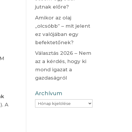
jutnak előre?
Amikor az olaj
z
„olcsóbb” – mit jelent
ez valójában egy
befektetőnek?
b
Választás 2026 – Nem
HM
az a kérdés, hogy ki
mond igazat a
gazdaságról
Archívum
nk
Archívum
). A
l