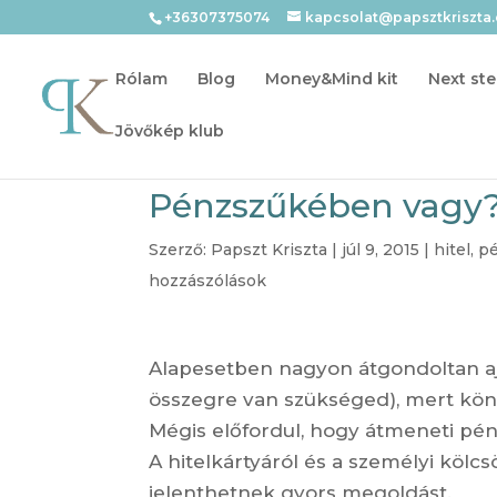
+36307375074
kapcsolat@papsztkriszta
Rólam
Blog
Money&Mind kit
Next ste
Jövőkép klub
Pénzszűkében vagy?
Szerző:
Papszt Kriszta
|
júl 9, 2015
|
hitel
,
pé
hozzászólások
Alapesetben nagyon átgondoltan ajá
összegre van szükséged), mert kön
Mégis előfordul, hogy átmeneti pénz
A hitelkártyáról és a személyi köl
jelenthetnek gyors megoldást.