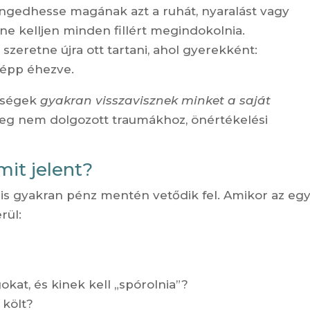
ngedhesse magának azt a ruhát, nyaralást vagy
 ne kelljen minden fillért megindokolnia.
eretne újra ott tartani, ahol gyerekként:
y épp éhezve.
bségek
gyakran visszavisznek minket a saját
meg nem dolgozott traumákhoz, önértékelési
mit jelent?
is gyakran pénz mentén vetődik fel. Amikor az egy
rül:
at, és kinek kell „spórolnia”?
 költ?