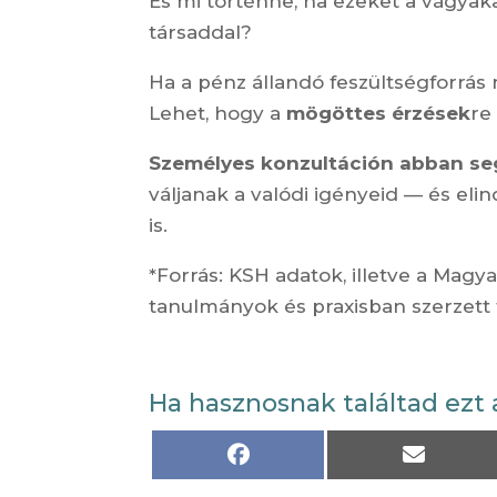
És mi történne, ha ezeket a vágyaka
társaddal?
Ha a pénz állandó feszültségforrás 
Lehet, hogy a
mögöttes érzések
re
Személyes konzultáción abban se
váljanak a valódi igényeid — és eli
is.
*Forrás: KSH adatok, illetve a Magy
tanulmányok és praxisban szerzett 
Ha hasznosnak találtad ezt 
Share
Share
on
on
Facebook
Email