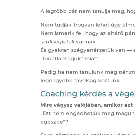
A legtöbb pár nem tanulja meg, h
Nem tudják, hogyan lehet úgy elmo
Nem ismerik fel, hogy az eltérő pé
szükségletek
vannak.
És gyakran szégyenérzetük van — a
„tudatlanságuk” miatt.
Pedig ha nem tanulunk meg
pénzr
legnagyobb távolság köztünk.
Coaching kérdés a végé
Mire vágysz valójában, amikor az
„Ezt nem engedhetjük meg magunk
egészbe”?