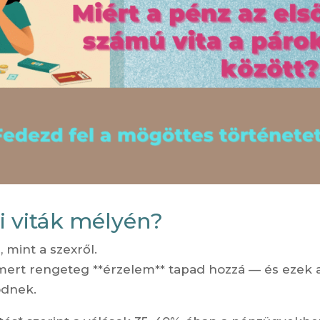
i viták mélyén?
 mint a szexről.
ert rengeteg **érzelem** tapad hozzá — és ezek 
ödnek.