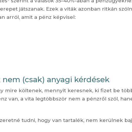
ítés* szerint a válások 35–40%-ában a pénzügyekhe
erepet játszanak. Ezek a viták azonban ritkán szól
 arról, amit a pénz képvisel:
k nem (csak) anyagi kérdések
y mire költenek, mennyit keresnek, ki fizet be töb
énz van, a vita legtöbbször nem a pénzről szól, ha
szeretné tudni, hogy van tartalék, nem kerülnek baj