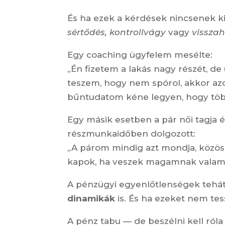
És ha ezek a kérdések nincsenek 
sértődés, kontrollvágy
vagy
vissza
Egy coaching ügyfelem mesélte:
„Én fizetem a lakás nagy részét, 
teszem, hogy nem spórol, akkor a
bűntudatom kéne legyen, hogy töb
Egy másik esetben a pár női tagja 
részmunkaidőben dolgozott:
„A párom mindig azt mondja, közös
kapok, ha veszek magamnak valami
A pénzügyi egyenlőtlenségek teh
dinamikák
is. És ha ezeket nem tes
A pénz tabu — de beszélni kell róla