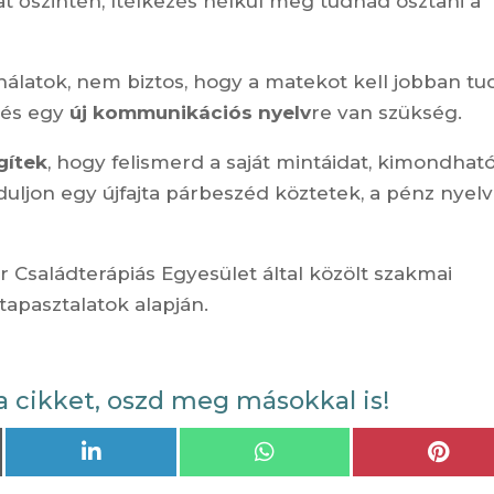
t őszintén, ítélkezés nélkül meg tudnád osztani a
nálatok, nem biztos, hogy a matekot kell jobban tud
 és egy
új kommunikációs nyelv
re van szükség.
gítek
, hogy felismerd a saját mintáidat, kimondhat
nduljon egy újfajta párbeszéd köztetek, a pénz nyel
ar Családterápiás Egyesület által közölt szakmai
tapasztalatok alapján.
a cikket, oszd meg másokkal is!
Share
Share
Shar
on
on
on
LinkedIn
WhatsApp
Pint