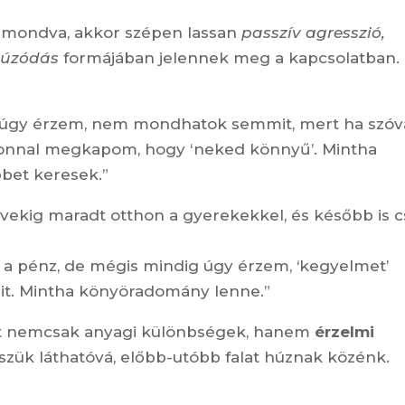
kimondva, akkor szépen lassan
passzív agresszió,
húzódás
formájában jelennek meg a kapcsolatban.
de úgy érzem, nem mondhatok semmit, mert ha szóv
zonnal megkapom, hogy ‘neked könnyű’. Mintha
bet keresek.”
évekig maradt otthon a gyerekekkel, és később is 
 a pénz, de mégis mindig úgy érzem, ‘kegyelmet’
t. Mintha könyöradomány lenne.”
át nemcsak anyagi különbségek, hanem
érzelmi
szük láthatóvá, előbb-utóbb falat húznak közénk.