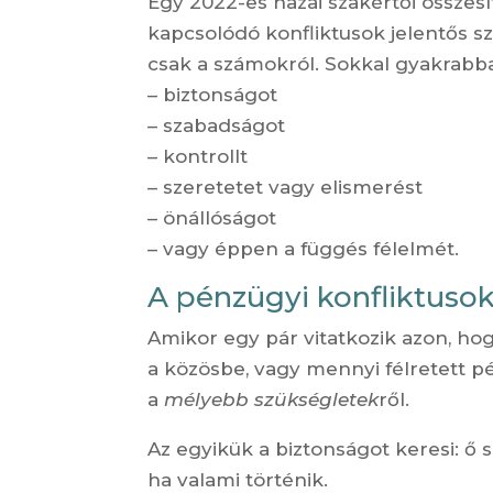
Egy 2022-es hazai szakértői összes
kapcsolódó konfliktusok jelentős sz
csak a számokról. Sokkal gyakrabban
– biztonságot
– szabadságot
– kontrollt
– szeretetet vagy elismerést
– önállóságot
– vagy éppen a függés félelmét.
A pénzügyi konfliktuso
Amikor egy pár vitatkozik azon, hog
a közösbe, vagy mennyi félretett p
a
mélyebb szükségletek
ről.
Az egyikük a biztonságot keresi: ő 
ha valami történik.