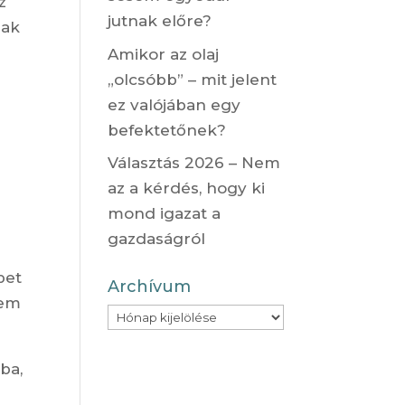
z
jutnak előre?
nak
Amikor az olaj
„olcsóbb” – mit jelent
ez valójában egy
befektetőnek?
Választás 2026 – Nem
az a kérdés, hogy ki
mond igazat a
gazdaságról
bet
Archívum
nem
Archívum
ba,