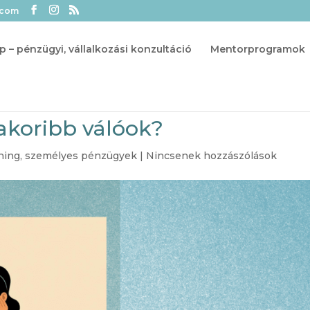
.com
p – pénzügyi, vállalkozási konzultáció
Mentorprogramok
yakoribb válóok?
hing
,
személyes pénzügyek
|
Nincsenek hozzászólások