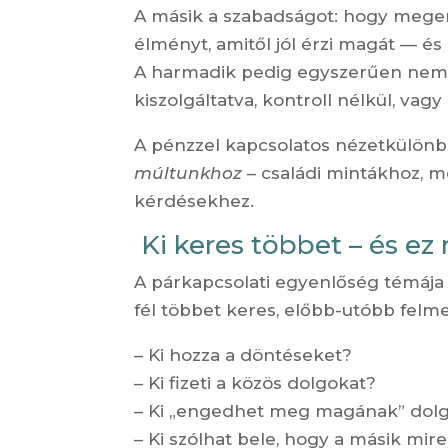
A másik a szabadságot: hogy mege
élményt, amitől jól érzi magát — és
A harmadik pedig egyszerűen nem sz
kiszolgáltatva, kontroll nélkül, vag
A pénzzel kapcsolatos nézetkülön
múltunkhoz
– családi mintákhoz, 
kérdésekhez.
Ki keres többet – és ez 
A párkapcsolati egyenlőség témája 
fél többet keres, előbb-utóbb felme
– Ki hozza a döntéseket?
– Ki fizeti a közös dolgokat?
– Ki „engedhet meg magának” dolgok
– Ki szólhat bele, hogy a másik mire