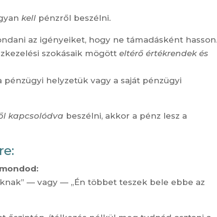
ogyan
kell
pénzről beszélni.
ndani az igényeiket, hogy ne támadásként hasson
nzkezelési szokásaik mögött
eltérő értékrendek és
 pénzügyi helyzetük vagy a saját pénzügyi
ől kapcsolódva
beszélni, akkor a pénz lesz a
re:
t mondod:
nak” — vagy — „Én többet teszek bele ebbe az