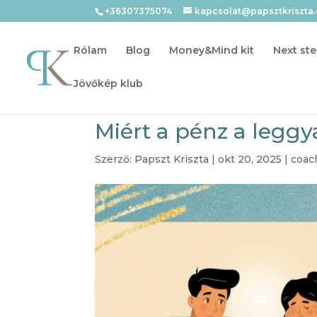
+36307375074
kapcsolat@papsztkriszta
Rólam
Blog
Money&Mind kit
Next ste
Jövőkép klub
Miért a pénz a legg
Szerző:
Papszt Kriszta
|
okt 20, 2025
|
coac