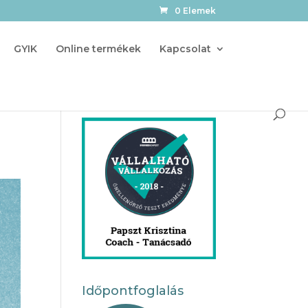
0 Elemek
GYIK
Online termékek
Kapcsolat
Időpontfoglalás