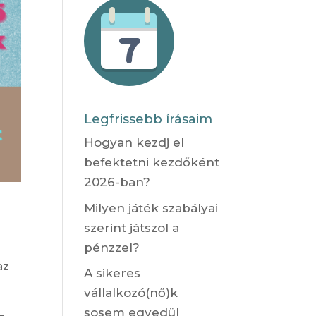
Legfrissebb írásaim
Hogyan kezdj el
befektetni kezdőként
2026-ban?
Milyen játék szabályai
szerint játszol a
pénzzel?
az
A sikeres
vállalkozó(nő)k
sosem egyedül