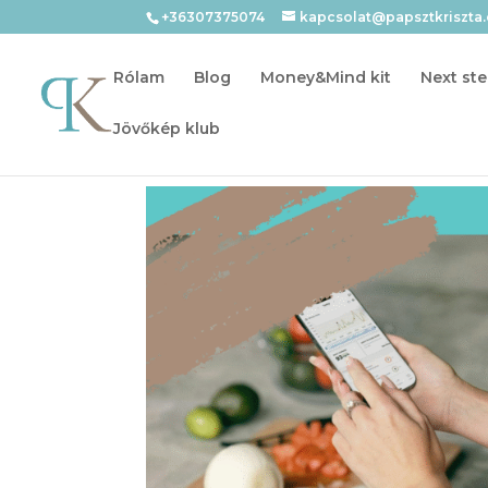
+36307375074
kapcsolat@papsztkriszta
Rólam
Blog
Money&Mind kit
Next ste
Jövőkép klub