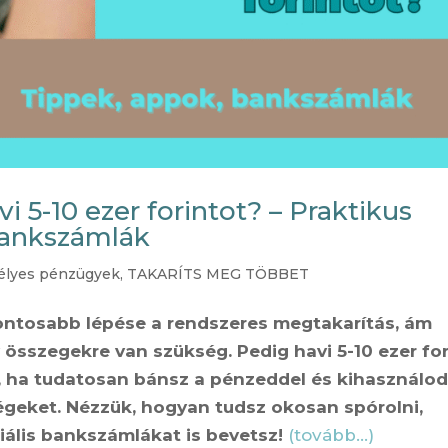
 5-10 ezer forintot? – Praktikus
 bankszámlák
élyes pénzügyek
,
TAKARÍTS MEG TÖBBET
ontosabb lépése a rendszeres megtakarítás, ám
 összegekre van szükség. Pedig havi 5-10 ezer for
, ha tudatosan bánsz a pénzeddel és kihasználod
geket. Nézzük, hogyan tudsz okosan spórolni,
ális bankszámlákat is bevetsz!
(tovább…)