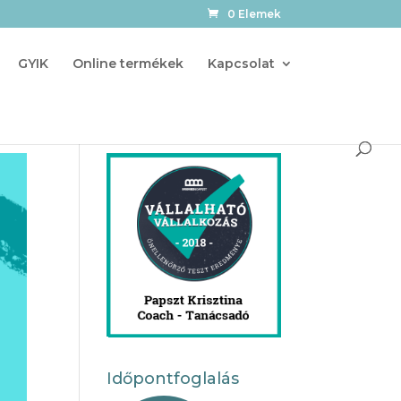
0 Elemek
GYIK
Online termékek
Kapcsolat
Időpontfoglalás