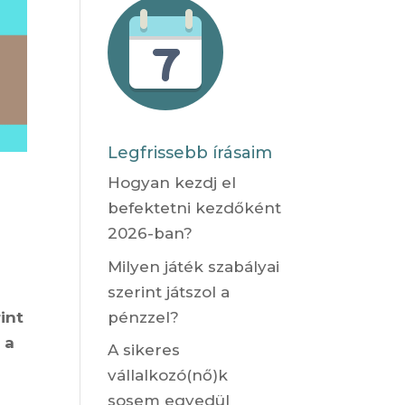
Legfrissebb írásaim
Hogyan kezdj el
befektetni kezdőként
2026-ban?
Milyen játék szabályai
szerint játszol a
pénzzel?
int
 a
A sikeres
vállalkozó(nő)k
sosem egyedül