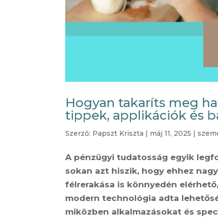
Hogyan takaríts meg havi
tippek, applikációk és
Szerző:
Papszt Kriszta
|
máj 11, 2025
|
szem
A pénzügyi tudatosság egyik legf
sokan azt hiszik, hogy ehhez nagy
félrerakása is könnyedén elérhető
modern technológia adta lehetősé
miközben alkalmazásokat és speci