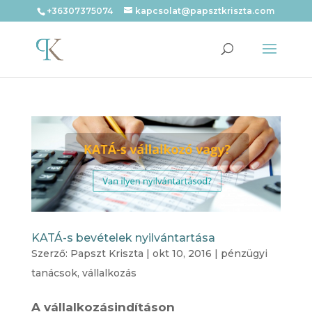
+36307375074
kapcsolat@papsztkriszta.com
KATÁ-s bevételek nyilvántartása
Szerző:
Papszt Kriszta
|
okt 10, 2016
|
pénzügyi
tanácsok
,
vállalkozás
A vállalkozásindításon