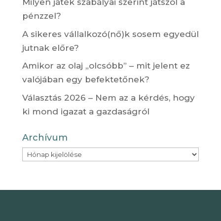
Milyen játék szabályai szerint játszol a
pénzzel?
A sikeres vállalkozó(nő)k sosem egyedül
jutnak előre?
Amikor az olaj „olcsóbb” – mit jelent ez
valójában egy befektetőnek?
Választás 2026 – Nem az a kérdés, hogy
ki mond igazat a gazdaságról
Archívum
Archívum