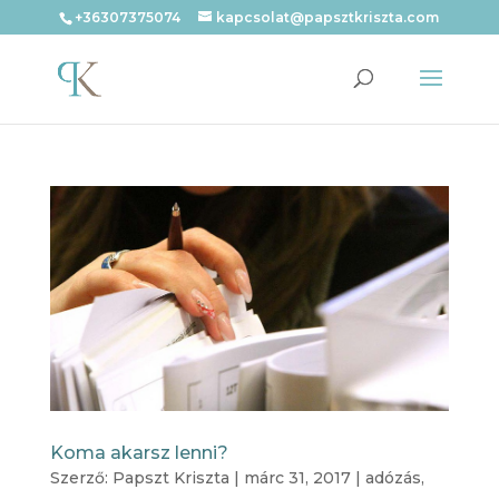
+36307375074
kapcsolat@papsztkriszta.com
Koma akarsz lenni?
Szerző:
Papszt Kriszta
|
márc 31, 2017
|
adózás
,