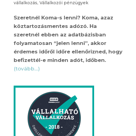
vállalkozás
,
Vállalkozói pénzügyek
Szeretnél Koma-s lenni? Koma, azaz
köztartozásmentes adózó. Ha
szeretnél ebben az adatbázisban
folyamatosan “jelen lenni”, akkor
érdemes időről időre ellenőrizned, hogy
befizettél-e minden adót, időben.
(tovább…)