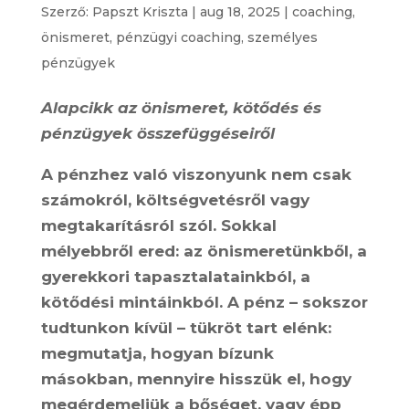
Szerző:
Papszt Kriszta
|
aug 18, 2025
|
coaching
,
önismeret
,
pénzügyi coaching
,
személyes
pénzügyek
Alapcikk az önismeret, kötődés és
pénzügyek összefüggéseiről
A pénzhez való viszonyunk nem csak
számokról, költségvetésről vagy
megtakarításról szól. Sokkal
mélyebbről ered: az önismeretünkből, a
gyerekkori tapasztalatainkból, a
kötődési mintáinkból. A pénz – sokszor
tudtunkon kívül – tükröt tart elénk:
megmutatja, hogyan bízunk
másokban, mennyire hisszük el, hogy
megérdemeljük a bőséget, vagy épp