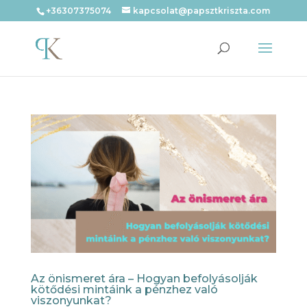
+36307375074
kapcsolat@papsztkriszta.com
Az önismeret ára – Hogyan befolyásolják
kötődési mintáink a pénzhez való
viszonyunkat?