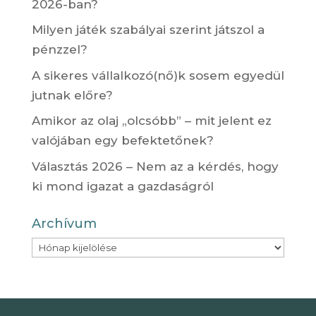
2026-ban?
Milyen játék szabályai szerint játszol a
pénzzel?
A sikeres vállalkozó(nő)k sosem egyedül
jutnak előre?
Amikor az olaj „olcsóbb” – mit jelent ez
valójában egy befektetőnek?
Választás 2026 – Nem az a kérdés, hogy
ki mond igazat a gazdaságról
Archívum
Archívum