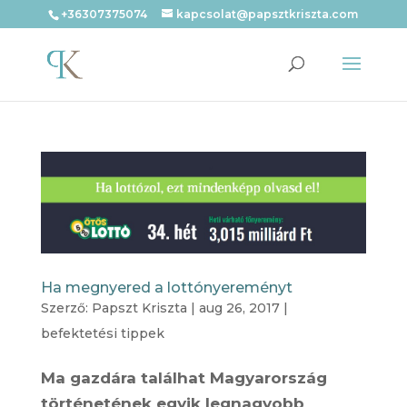
+36307375074
kapcsolat@papsztkriszta.com
Ha megnyered a lottónyereményt
Szerző:
Papszt Kriszta
|
aug 26, 2017
|
befektetési tippek
Ma gazdára találhat Magyarország
történetének egyik legnagyobb