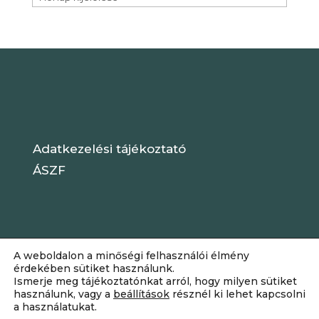
Adatkezelési tájékoztató
ÁSZF
A weboldalon a minőségi felhasználói élmény
érdekében sütiket használunk.
Ismerje meg tájékoztatónkat arról, hogy milyen sütiket
használunk, vagy a
beállítások
résznél ki lehet kapcsolni
a használatukat.
Dizájn:
Elegant Themes
| Motor: