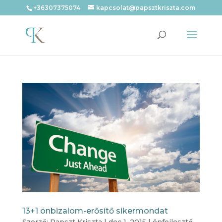
+36307375074
kapcsolat@papsztkriszta.com
13+1 önbizalom-erősítő sikermondat