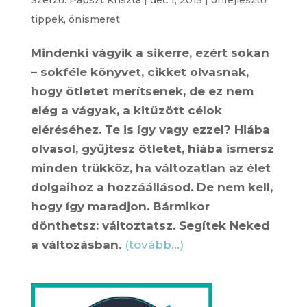
Szerző:
Papszt Kriszta
|
dec 1, 2015
|
önfejlesztő
tippek
,
önismeret
Mindenki vágyik a sikerre, ezért sokan
– sokféle könyvet, cikket olvasnak,
hogy ötletet merítsenek, de ez nem
elég a vágyak, a kitűzött célok
eléréséhez. Te is így vagy ezzel? Hiába
olvasol, gyűjtesz ötletet, hiába ismersz
minden trükköz, ha változatlan az élet
dolgaihoz a hozzáállásod. De nem kell,
hogy így maradjon. Bármikor
dönthetsz: változtatsz. Segítek Neked
a változásban.
(tovább…)