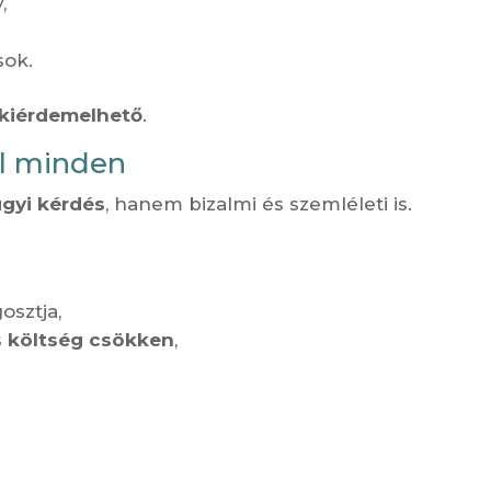
,
sok.
kiérdemelhető
.
el minden
gyi kérdés
, hanem bizalmi és szemléleti is.
osztja,
s költség csökken
,