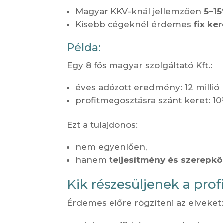
Magyar KKV-knál jellemzően
5–1
Kisebb cégeknél érdemes
fix ke
Példa:
Egy 8 fős magyar szolgáltató Kft.:
éves adózott eredmény: 12 millió 
profitmegosztásra szánt keret: 10% 
Ezt a tulajdonos:
nem egyenlően,
hanem
teljesítmény és szerepkö
Kik részesüljenek a pro
Érdemes előre rögzíteni az elveket