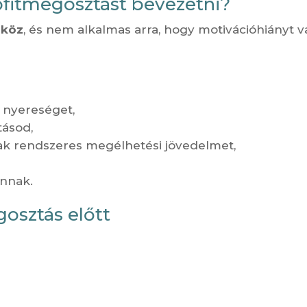
fitmegosztást bevezetni?
zköz
, és nem alkalmas arra, hogy motivációhiányt 
l nyereséget,
tásod,
k rendszeres megélhetési jövedelmet,
annak.
gosztás előtt