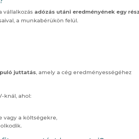
?
a vállalkozás
adózás utáni eredményének egy rés
aival, a munkabérükön felül.
puló juttatás
, amely a cég eredményességéhez
-knál, ahol:
e vagy a költségekre,
olkodik.