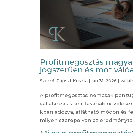
Profitmegosztás magyar 
jogszerűen és motiváló
Szerző:
Papszt Kriszta
|
jan 31, 2026
|
válla
A profitmegosztás nemcsak pénzügyi
vállalkozás stabilitásának növelésé
kban adózva, átlátható módon és f
milyen szerepe van az eredménytar