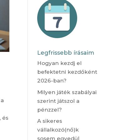
Legfrissebb írásaim
Hogyan kezdj el
befektetni kezdőként
2026-ban?
Milyen játék szabályai
 a
szerint játszol a
pénzzel?
 és
A sikeres
vállalkozó(nő)k
sosem egyedül