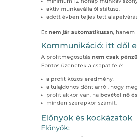
minimum 12 hónap munkaviszony
aktív munkavállalói státusz,
adott évben teljesített alapelvárá
Ez
nem jár automatikusan
, hanem
Kommunikáció: itt dől 
A profitmegosztás
nem csak pénzü
Fontos üzenetek a csapat felé:
a profit közös eredmény,
a tulajdonos dönt arról, hogy meg
profit akkor van, ha
bevétel nő é
minden szerepkör számít.
Előnyök és kockázatok
Előnyök: