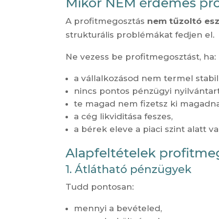
Mikor NEM érdemes pro
A profitmegosztás
nem tűzoltó es
strukturális problémákat fedjen el.
Ne vezess be profitmegosztást, ha:
a vállalkozásod nem termel stabi
nincs pontos pénzügyi nyilvántar
te magad nem fizetsz ki magadna
a cég likviditása feszes,
a bérek eleve a piaci szint alatt v
Alapfeltételek profitme
1. Átlátható pénzügyek
Tudd pontosan:
mennyi a bevételed,