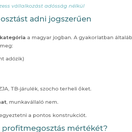
zess vállalkozást adósság nélkül
osztást adni jogszerűen
 kategória
a magyar jogban. A gyakorlatban általá
 meg:
t adózik)
ZJA, TB-járulék, szocho terheli őket.
hat
, munkavállaló nem.
egyeztetni a pontos konstrukciót.
 profitmegosztás mértékét?