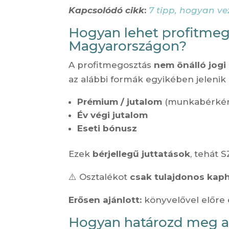
Kapcsolódó cikk
:
7 tipp
, hogyan ve
Hogyan lehet profitmeg
Magyarországon?
A profitmegosztás
nem önálló jogi
az alábbi formák egyikében jelenik
Prémium / jutalom
(munkabérkén
Év végi jutalom
Eseti bónusz
Ezek
bérjellegű juttatások
, tehát S
⚠️ Osztalékot
csak tulajdonos kap
Erősen ajánlott:
könyvelővel előre 
Hogyan határozd meg a