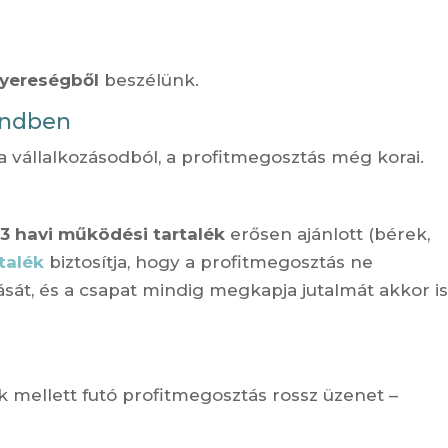
nyereségből
beszélünk.
endben
a vállalkozásodból, a profitmegosztás még korai.
m
3 havi működési tartalék
erősen ajánlott (bérek,
talék
biztosítja, hogy a profitmegosztás ne
tását, és a csapat mindig megkapja jutalmát akkor is
k mellett futó profitmegosztás rossz üzenet –