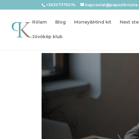
+36307375074
kapcsolat@papsztkriszta
Rólam
Blog
Money&Mind kit
Next ste
Jövőkép klub