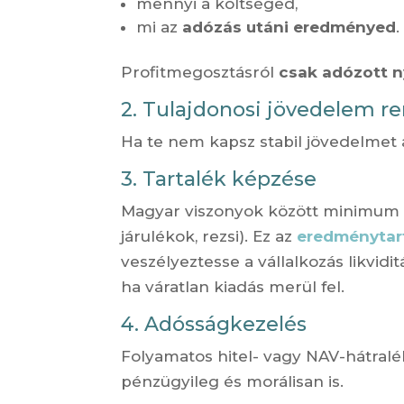
mennyi a költséged,
mi az
adózás utáni eredményed
.
Profitmegosztásról
csak adózott 
2. Tulajdonosi jövedelem r
Ha te nem kapsz stabil jövedelmet 
3. Tartalék képzése
Magyar viszonyok között minimu
járulékok, rezsi). Ez az
eredménytar
veszélyeztesse a vállalkozás likvidi
ha váratlan kiadás merül fel.
4. Adósságkezelés
Folyamatos hitel- vagy NAV-hátralé
pénzügyileg és morálisan is.