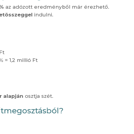
5%
az adózott eredményből már érezhető.
retösszeggel
indulni.
Ft
= 1,2 millió Ft
r alapján
osztja szét.
fitmegosztásból?
: