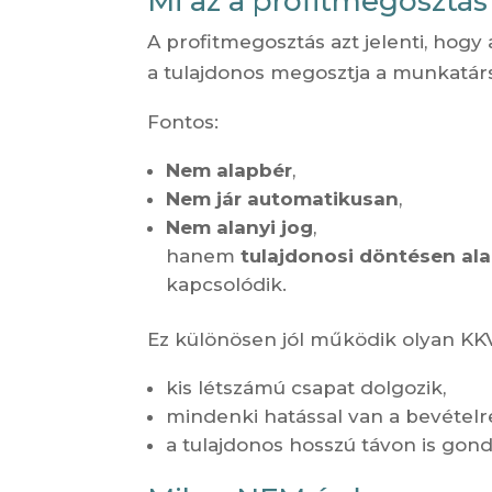
Mi az a profitmegosztás
A profitmegosztás azt jelenti, hogy 
a tulajdonos megosztja a munkatárs
Fontos:
Nem alapbér
,
Nem jár automatikusan
,
Nem alanyi jog
,
hanem
tulajdonosi döntésen ala
kapcsolódik.
Ez különösen jól működik olyan KKV
kis létszámú csapat dolgozik,
mindenki hatással van a bevételr
a tulajdonos hosszú távon is gond