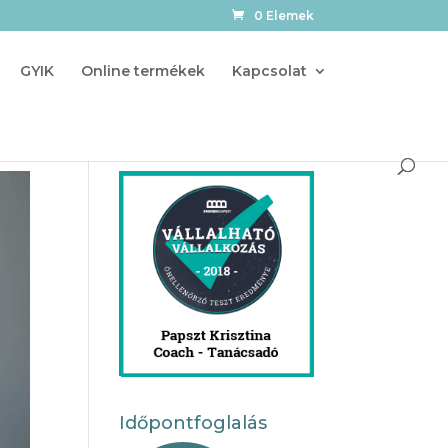
0 Elemek
GYIK
Online termékek
Kapcsolat
Időpontfoglalás