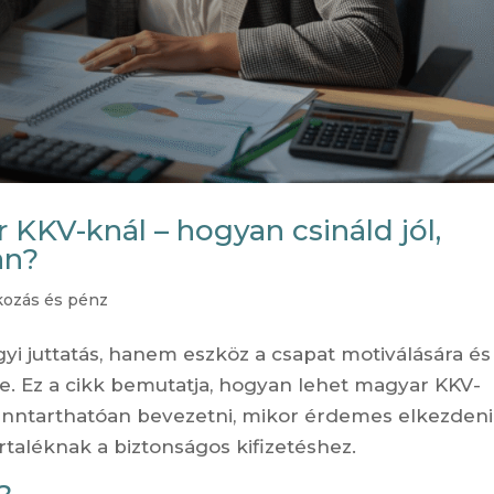
KKV-knál – hogyan csináld jól,
an?
lkozás és pénz
 juttatás, hanem eszköz a csapat motiválására és
re. Ez a cikk bemutatja, hogyan lehet magyar KKV-
enntarthatóan bevezetni, mikor érdemes elkezdeni,
taléknak a biztonságos kifizetéshez.