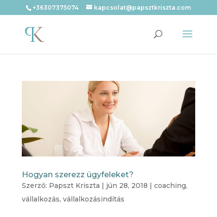
+36307375074
kapcsolat@papsztkriszta.com
Hogyan szerezz ügyfeleket?
Szerző:
Papszt Kriszta
|
jún 28, 2018
|
coaching
,
vállalkozás
,
vállalkozásindítás