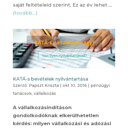
saját feltételeid szerint. Ez az év lehet …
(tovább…)
KATÁ-s bevételek nyilvántartása
Szerző:
Papszt Kriszta
|
okt 10, 2016
|
pénzügyi
tanácsok
,
vállalkozás
A vállalkozásindításon
gondolkodóknak elkerülhetetlen
kérdés: milyen vállalkozási és adózási