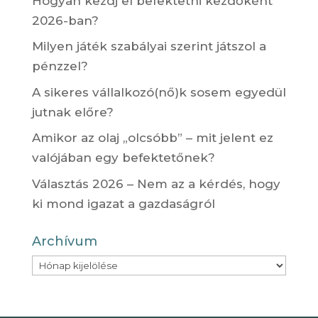
Hogyan kezdj el befektetni kezdőként
2026-ban?
Milyen játék szabályai szerint játszol a
pénzzel?
A sikeres vállalkozó(nő)k sosem egyedül
jutnak előre?
Amikor az olaj „olcsóbb” – mit jelent ez
valójában egy befektetőnek?
Választás 2026 – Nem az a kérdés, hogy
ki mond igazat a gazdaságról
Archívum
Archívum