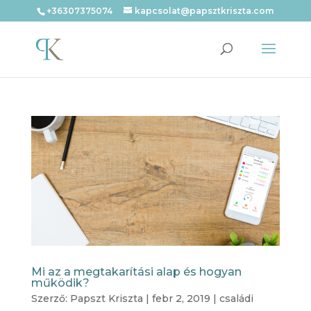
+36307375074
kapcsolat@papsztkriszta.com
Mi az a megtakarítási alap és hogyan
működik?
Szerző:
Papszt Kriszta
|
febr 2, 2019
|
családi