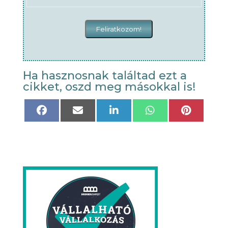
Ha hasznosnak találtad ezt a
cikket, oszd meg másokkal is!
Share
Share
Share
Share
Share
on
on
on
on
on
Facebook
Email
LinkedIn
WhatsApp
Pinteres