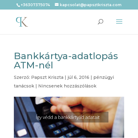
+36307375074
kapcsolat@papsztkriszta.com
Bankkártya-adatlopás
ATM-nél
Szerző:
Papszt Kriszta
|
júl 6, 2016
|
pénzügyi
tanácsok
|
Nincsenek hozzászólások