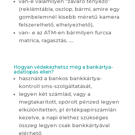
van-e valamilyen “zavaró tényező”
(reklámtábla, oszlop, bármi, amire egy
gombelemnél kisebb méretű kamera
felszerelhető, elhelyezhető),
van- e az ATM-en bármilyen furcsa
matrica, ragasztás, ….
Hogyan védekezhetsz még a bankártya-
adatlopás ellen?
használd a bankos bankkártya-
kontroll sms-szolgáltatását,
legyen két számlád, vagy a
megtakarított, spórolt pénzed legyen
elkülönítetten, pl értékpapírszámlán
kezelve, a napi élethez szükséges
összeg legyen csak bankkártyával
elérhető