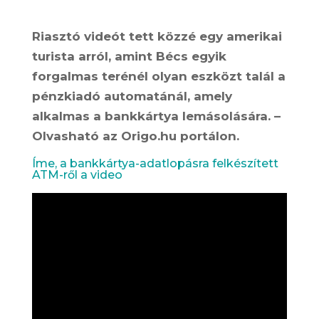
Riasztó videót tett közzé egy amerikai
turista arról, amint Bécs egyik
forgalmas terénél olyan eszközt talál a
pénzkiadó automatánál, amely
alkalmas a bankkártya lemásolására. –
Olvasható az Origo.hu portálon.
Íme, a bankkártya-adatlopásra felkészített
ATM-ről a video