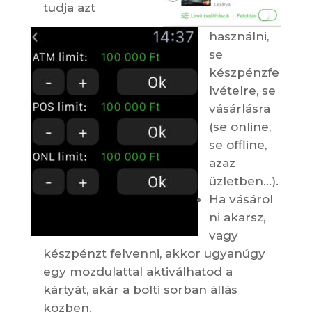
tudja azt
használni,
se
készpénzfe
lvételre, se
vásárlásra
(se online,
se offline,
azaz
üzletben…).
Ha vásárol
ni akarsz,
vagy
készpénzt felvenni, akkor ugyanúgy
egy mozdulattal aktiválhatod a
kártyát, akár a bolti sorban állás
közben.