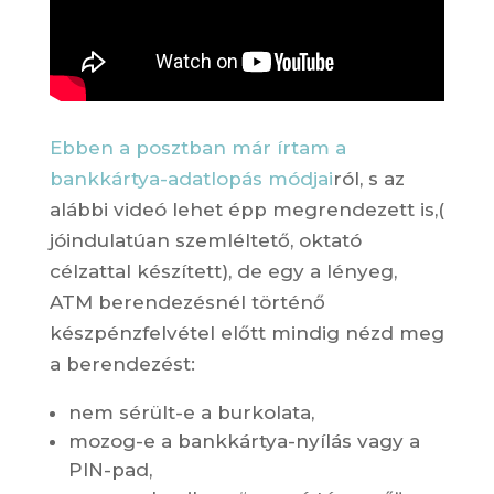
Ebben a posztban már írtam a
bankkártya-adatlopás módjai
ról, s az
alábbi videó lehet épp megrendezett is,(
jóindulatúan szemléltető, oktató
célzattal készített), de egy a lényeg,
ATM berendezésnél történő
készpénzfelvétel előtt mindig nézd meg
a berendezést:
nem sérült-e a burkolata,
mozog-e a bankkártya-nyílás vagy a
PIN-pad,