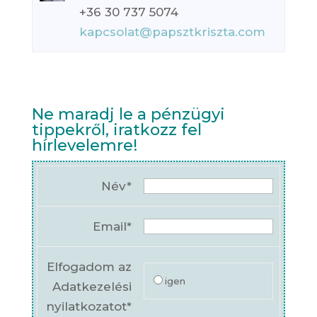
+36 30 737 5074
kapcsolat@papsztkriszta.com
Ne maradj le a pénzügyi
tippekről, iratkozz fel
hírlevelemre!
Név*
Email*
Elfogadom az
igen
Adatkezelési
nyilatkozatot*