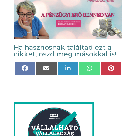
Ha hasznosnak találtad ezt a
cikket, oszd meg másokkal is!
Share
Share
Share
Share
Share
on
on
on
on
on
Facebook
Email
LinkedIn
WhatsApp
Pinteres