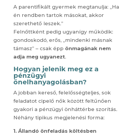
A parentifikált gyermek megtanulja: „Ha
én rendben tartok másokat, akkor
szerethető leszek.”
Felnőttként pedig ugyanígy működik:
gondoskodó, erős, „mindenki másnak
támasz” – csak épp
önmagának nem
adja meg ugyanezt
.
Hogyan jelenik meg ez a
pénzügyi
önelhanyagolásban?
A jobban kereső, felelősségteljes, sok
feladatot cipelő nők között feltűnően
gyakori a pénzügyi önháttérbe szorítás.
Néhány tipikus megjelenési forma:
1. Állandó önfeladás költésben