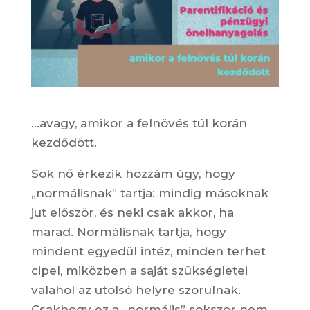
…avagy, amikor a felnövés túl korán
kezdődött.
Sok nő érkezik hozzám úgy, hogy
„normálisnak” tartja: mindig másoknak
jut először, és neki csak akkor, ha
marad. Normálisnak tartja, hogy
mindent egyedül intéz, minden terhet
cipel, miközben a saját szükségletei
valahol az utolsó helyre szorulnak.
Csakhogy ez a „normális” sokszor nem