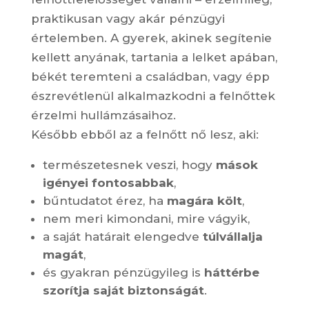
praktikusan vagy akár pénzügyi
értelemben. A gyerek, akinek segítenie
kellett anyának, tartania a lelket apában,
békét teremteni a családban, vagy épp
észrevétlenül alkalmazkodni a felnőttek
érzelmi hullámzásaihoz.
Később ebből az a felnőtt nő lesz, aki:
természetesnek veszi, hogy
mások
igényei fontosabbak
,
bűntudatot érez, ha
magára költ
,
nem meri kimondani, mire vágyik,
a saját határait elengedve
túlvállalja
magát
,
és gyakran pénzügyileg is
háttérbe
szorítja saját biztonságát
.