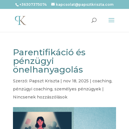
+36307375074
kapcsolat@papsztkriszta.com
Parentifikáció és
pénzügyi
önelhanyagolás
Szerző:
Papszt Kriszta
|
nov 18, 2025
|
coaching
,
pénzügyi coaching
,
személyes pénzügyek
|
Nincsenek hozzászólások