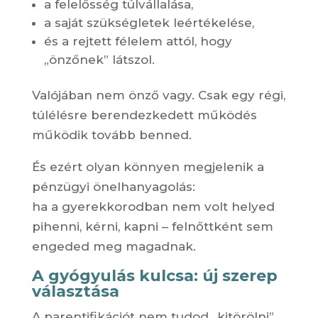
a felelősség túlvállalása,
a saját szükségletek leértékelése,
és a rejtett félelem attól, hogy
„önzőnek” látszol.
Valójában nem önző vagy. Csak egy régi,
túlélésre berendezkedett működés
működik tovább benned.
És ezért olyan könnyen megjelenik a
pénzügyi önelhanyagolás:
ha a gyerekkorodban nem volt helyed
pihenni, kérni, kapni – felnőttként sem
engeded meg magadnak.
A gyógyulás kulcsa: új szerep
választása
A parentifikációt nem tudod „kitörölni”,