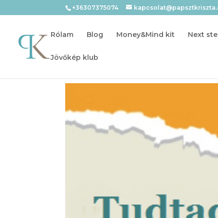
+36307375074
kapcsolat@papsztkriszta
Rólam
Blog
Money&Mind kit
Next ste
Jövőkép klub