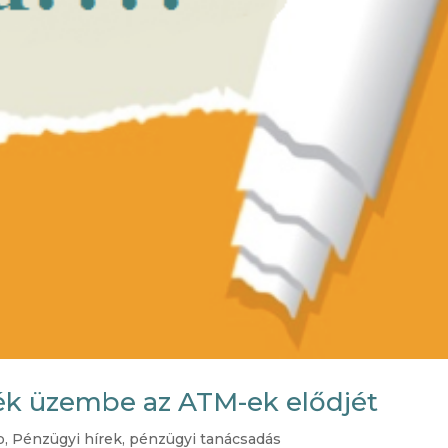
ék üzembe az ATM-ek elődjét
b
,
Pénzügyi hírek
,
pénzügyi tanácsadás