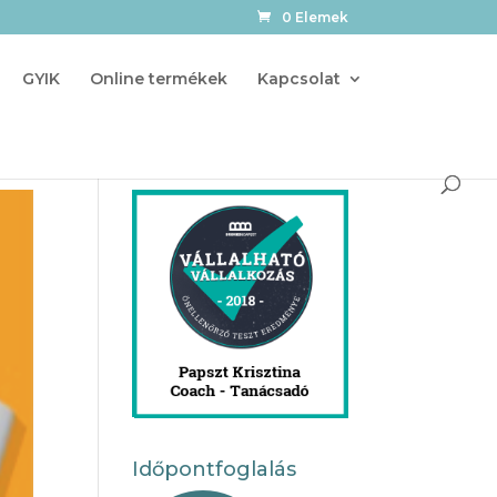
0 Elemek
GYIK
Online termékek
Kapcsolat
Időpontfoglalás