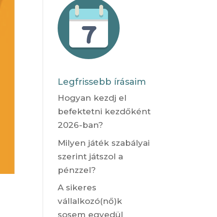
Legfrissebb írásaim
Hogyan kezdj el
befektetni kezdőként
2026-ban?
Milyen játék szabályai
szerint játszol a
pénzzel?
A sikeres
vállalkozó(nő)k
sosem egyedül