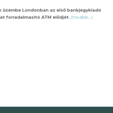
zték üzembe Londonban az első bankjegykiadó
at forradalmasító ATM elődjét.
(tovább…)