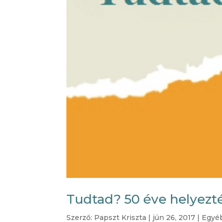
Tudtad? 50 éve helyezt
Szerző:
Papszt Kriszta
|
jún 26, 2017
|
Egyé