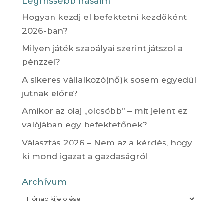
Legfrissebb írásaim
Hogyan kezdj el befektetni kezdőként
2026-ban?
Milyen játék szabályai szerint játszol a
pénzzel?
A sikeres vállalkozó(nő)k sosem egyedül
jutnak előre?
Amikor az olaj „olcsóbb” – mit jelent ez
valójában egy befektetőnek?
Választás 2026 – Nem az a kérdés, hogy
ki mond igazat a gazdaságról
Archívum
Archívum