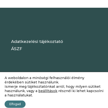
Adatkezelési tájékoztató
ÁSZF
A weboldalon a minőségi felhasználói élmény
érdekében sütiket használunk.
Ismerje meg tájékoztatónkat arról, hogy milyen sütiket
használunk, vagy a
beállítások
résznél ki lehet kapcsolni
a használatukat.
Dizájn:
Elegant Themes
| Motor:
Elfogad
WordPress