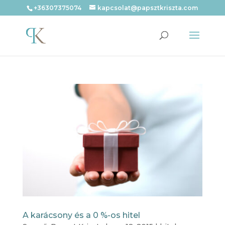
+36307375074
kapcsolat@papsztkriszta.com
A karácsony és a 0 %-os hitel