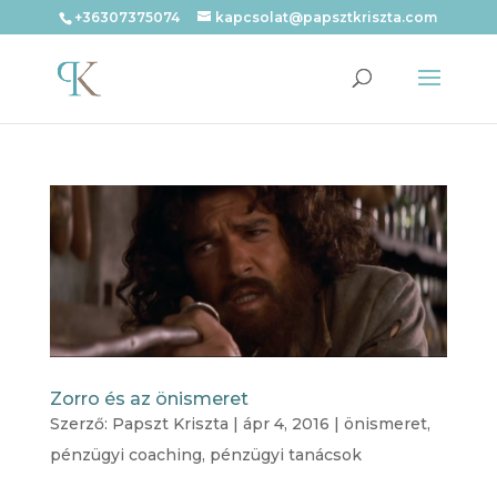
+36307375074
kapcsolat@papsztkriszta.com
Zorro és az önismeret
Szerző:
Papszt Kriszta
|
ápr 4, 2016
|
önismeret
,
pénzügyi coaching
,
pénzügyi tanácsok