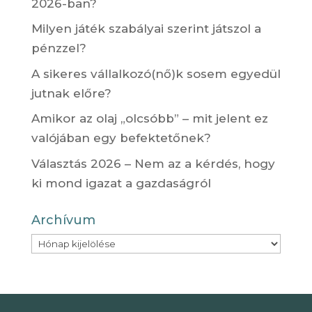
2026-ban?
Milyen játék szabályai szerint játszol a
pénzzel?
A sikeres vállalkozó(nő)k sosem egyedül
jutnak előre?
Amikor az olaj „olcsóbb” – mit jelent ez
valójában egy befektetőnek?
Választás 2026 – Nem az a kérdés, hogy
ki mond igazat a gazdaságról
Archívum
Archívum