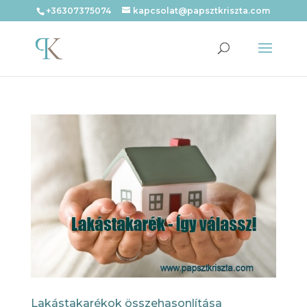
+36307375074
kapcsolat@papsztkriszta.com
Lakástakarékok összehasonlítása