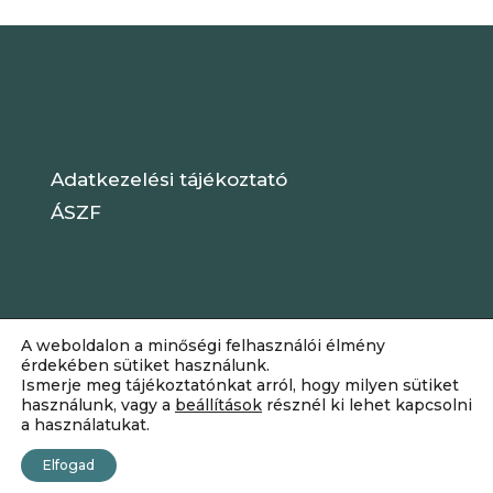
Adatkezelési tájékoztató
ÁSZF
A weboldalon a minőségi felhasználói élmény
érdekében sütiket használunk.
Ismerje meg tájékoztatónkat arról, hogy milyen sütiket
használunk, vagy a
beállítások
résznél ki lehet kapcsolni
a használatukat.
Dizájn:
Elegant Themes
| Motor:
Elfogad
WordPress