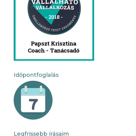
Időpontfoglalás
Legfrissebb írásaim