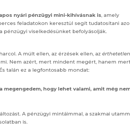
apos nyári pénzügyi mini-kihívásnak is
, amely
perces feladatokon keresztül segít tudatosítani azo
a pénzügyi viselkedésünket befolyásolják.
arcol. A múlt ellen, az érzések ellen, az
érthetetle
lami. Nem azért, mert mindent megért, hanem mer
 És talán ez a legfontosabb mondat:
 ha megengedem, hogy lehet valami, amit még ne
 változást. A pénzügyi mintáimmal, a szakmai utamm
olatban is.