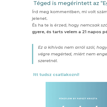
Téged is megérintett az “
Írd meg kommentben, mi volt szá
jelenet.
És ha te is érzed, hogy
nemcsak sz
gyere, és tarts velem a 21 napos 
Ez a kihívás nem arról szól, ho
végre megérted, miért nem eng
szeretnél.
Itt tudsz csatlakozni!