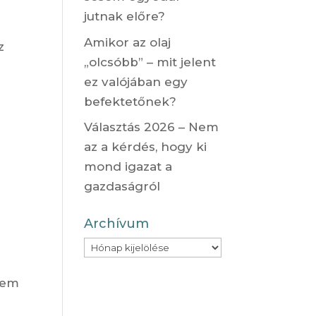
jutnak előre?
Amikor az olaj
z
„olcsóbb” – mit jelent
ez valójában egy
befektetőnek?
Választás 2026 – Nem
az a kérdés, hogy ki
mond igazat a
gazdaságról
Archívum
Archívum
 nem