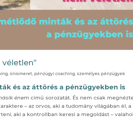
 véletlen”
hing
,
önismeret
,
pénzügyi coaching
,
személyes pénzügyek
ák és az áttörés a pénzügyekben is
másik énem
című sorozatát. És nem csak megnéz
raktere – az orvos, aki a tudomány világában él, a
eni, aki a kontrollban keresi a megoldást – valaho