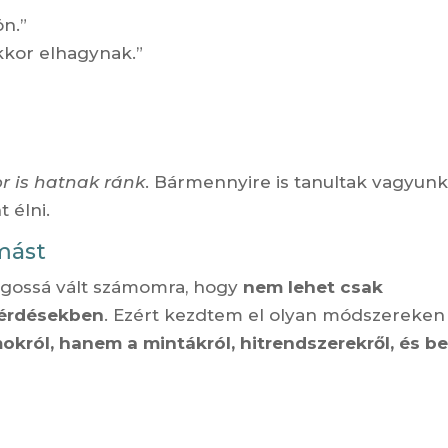
n.”
kkor elhagynak.”
r is hatnak ránk
. Bármennyire is tanultak vagyunk
 élni.
mást
lágossá vált számomra, hogy
nem lehet csak
kérdésekben
. Ezért kezdtem el olyan módszereken
król, hanem a mintákról, hitrendszerekről, és be