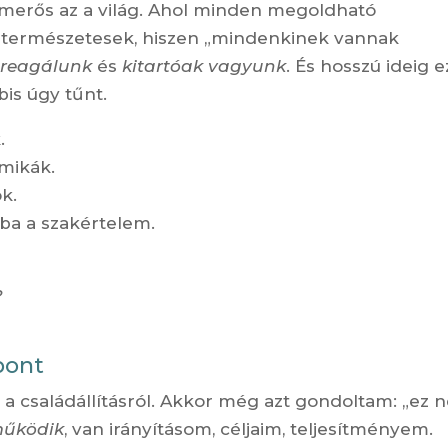
smerős az a világ. Ahol minden megoldható
k természetesek, hiszen „mindenkinek vannak
 reagálunk
és
kitartóak vagyunk
. És hosszú ideig e
is úgy tűnt.
.
mikák.
k.
ba a szakértelem.
?
pont
r a családállításról. Akkor még azt gondoltam: „ez
 működik
, van irányításom, céljaim, teljesítményem.