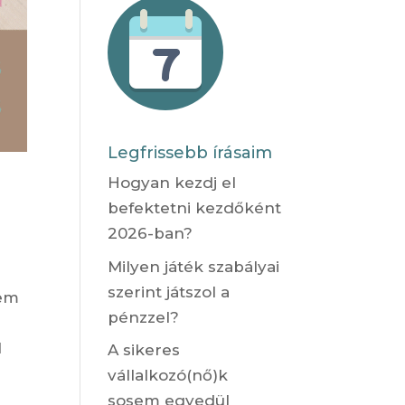
Legfrissebb írásaim
Hogyan kezdj el
befektetni kezdőként
2026-ban?
Milyen játék szabályai
szerint játszol a
tem
pénzzel?
l
A sikeres
vállalkozó(nő)k
sosem egyedül