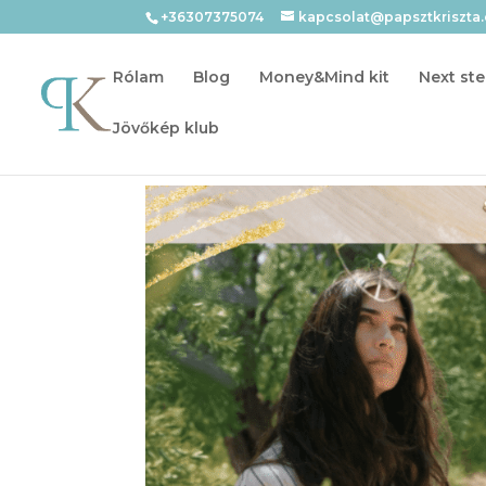
+36307375074
kapcsolat@papsztkriszta
Rólam
Blog
Money&Mind kit
Next ste
Jövőkép klub