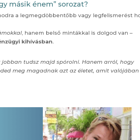
Egy másik énem” sorozat?
modra a legmegdöbbentőbb vagy legfelismerést h
ámokkal
, hanem belső mintákkal is dolgod van –
pénzügyi kihívásban
.
gy jobban tudsz majd spórolni. Hanem arról, hogy
eded meg magadnak azt az életet, amit valójában