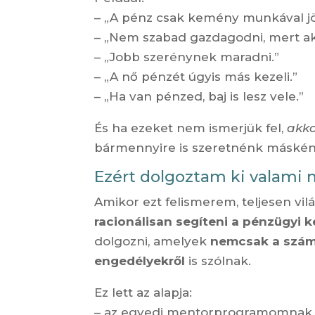
– „A pénz csak kemény munkával jö
– „Nem szabad gazdagodni, mert a
– „Jobb szerénynek maradni.”
– „A nő pénzét úgyis más kezeli.”
– „Ha van pénzed, baj is lesz vele.”
És ha ezeket nem ismerjük fel,
akko
bármennyire is szeretnénk másként
Ezért dolgoztam ki valami 
Amikor ezt felismerem, teljesen vi
racionálisan segíteni a pénzügyi 
dolgozni, amelyek
nemcsak a számo
engedélyekről
is szólnak.
Ez lett az alapja:
– az egyedi mentorprogramomnak,