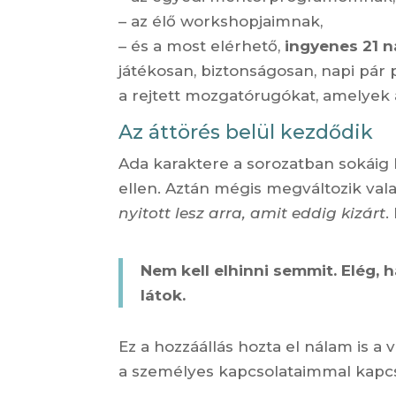
– az élő workshopjaimnak,
– és a most elérhető,
ingyenes 21 n
játékosan, biztonságosan, napi pár 
a rejtett mozgatórugókat, amelyek 
Az áttörés belül kezdődik
Ada karaktere a sorozatban sokáig h
ellen. Aztán mégis megváltozik va
nyitott lesz arra, amit eddig kizárt
.
Nem kell elhinni semmit. Elég,
látok.
Ez a hozzáállás hozta el nálam is a
a személyes kapcsolataimmal kapcs