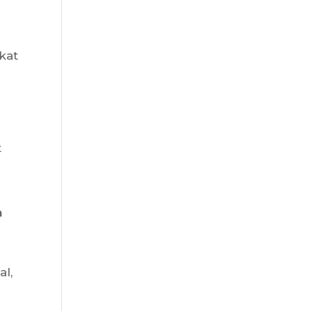
kat
n
t
m
al,