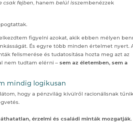
e csak fejben
, hanem
belül is
szembenézzek
pogtattak.
 elkezdtem figyelni azokat, akik ebben mélyen be
nkásságát. És egyre több minden értelmet nyert. 
ták felismerése és tudatosítása hozta meg azt az
ssal nem tudtam elérni –
sem az életemben, sem a
nem mindig logikusan
tom, hogy a pénzvilág kívülről racionálisnak tűnik
égvetés.
áthatatlan, érzelmi és családi minták mozgatják
.