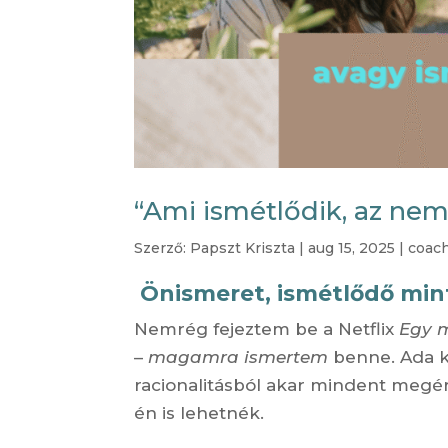
“Ami ismétlődik, az nem
Szerző:
Papszt Kriszta
|
aug 15, 2025
|
coac
Önismeret, ismétlődő mint
Nemrég fejeztem be a Netflix
Egy 
–
magamra ismertem
benne. Ada ka
racionalitásból akar mindent megért
én is lehetnék.