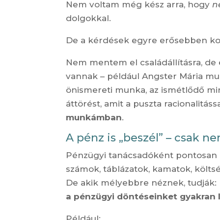
Nem voltam még kész arra, hogy
n
dolgokkal.
De a kérdések egyre erősebben ko
Nem mentem el családállításra, de
vannak – például Angster Mária mu
önismereti munka, az ismétlődő min
áttörést, amit a puszta racionalitá
munkámban
.
A pénz is „beszél” – csak 
Pénzügyi tanácsadóként pontosan lá
számok, táblázatok, kamatok, költs
De akik mélyebbre néznek, tudják:
a pénzügyi döntéseinket gyakran l
Például: