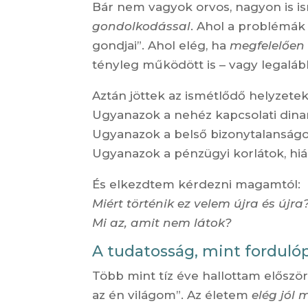
Bár nem vagyok orvos, nagyon is i
gondolkodással
. Ahol a problémá
gondjai”. Ahol elég, ha
megfelelően
tényleg működött is – vagy legalább
Aztán jöttek az ismétlődő helyzetek
Ugyanazok a nehéz kapcsolati dina
Ugyanazok a belső bizonytalanságo
Ugyanazok a pénzügyi korlátok, hiá
És elkezdtem kérdezni magamtól:
Miért történik ez velem újra és újra
Mi az, amit nem látok?
A tudatosság, mint forduló
Több mint tíz éve hallottam előszö
az én világom”. Az életem
elég jól