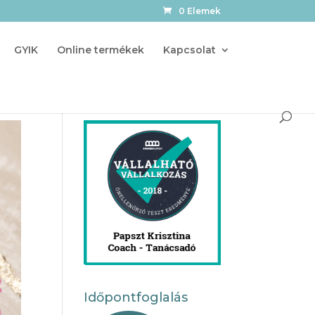
0 Elemek
GYIK
Online termékek
Kapcsolat
Időpontfoglalás