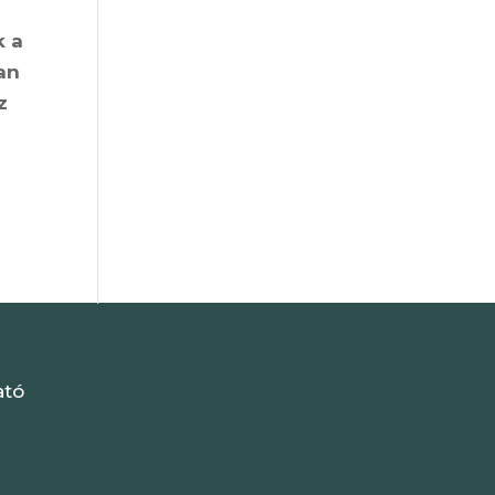
k a
an
z
ató