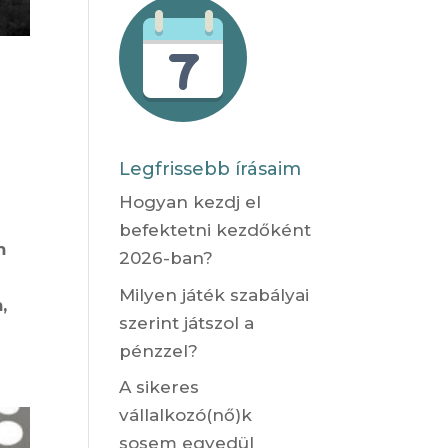
Legfrissebb írásaim
Hogyan kezdj el
befektetni kezdőként
m
2026-ban?
Milyen játék szabályai
,
szerint játszol a
pénzzel?
A sikeres
vállalkozó(nő)k
sosem egyedül