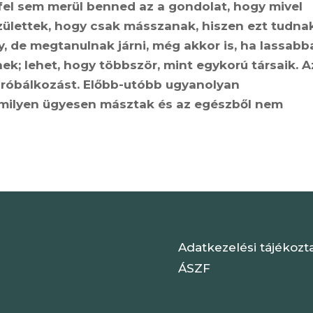
 fel sem merül benned az a gondolat, hogy mivel
születtek, hogy csak másszanak, hiszen ezt tudna
y, de megtanulnak járni, még akkor is, ha lassabb
ek; lehet, hogy többször, mint egykorú társaik. A
 próbálkozást. Előbb-utóbb ugyanolyan
amilyen ügyesen másztak és az egészből nem
Adatkezelési tájékozt
ÁSZF