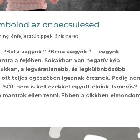
ombolod az önbecsülésed
hing
,
önfejlesztő tippek
,
önismeret
. “Buta vagyok.” “Béna vagyok.” … vagyok.
antra a fejében. Sokakban van negatív kép
bukkan, a legváratlanabb, és legkülönbözőbb
 ott teljes egészében igaznak éreznek. Pedig ne
 SŐT nem is kell ezekkel együtt élniük. Ismerős?
n a mantrák ellen tenni. Ebben a cikkben elmondom