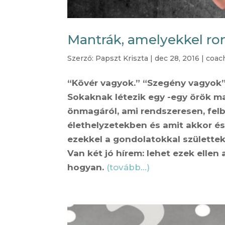
Mantrák, amelyekkel r
Szerző:
Papszt Kriszta
|
dec 28, 2016
|
coac
“Kövér vagyok.” “Szegény vagyok”
Sokaknak létezik egy -egy örök m
önmagáról, ami rendszeresen, fel
élethelyzetekben és amit akkor és
ezekkel a gondolatokkal születtek.
Van két jó hírem: lehet ezek elle
hogyan.
(tovább…)