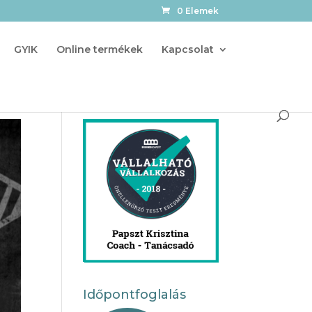
0 Elemek
GYIK
Online termékek
Kapcsolat
Időpontfoglalás