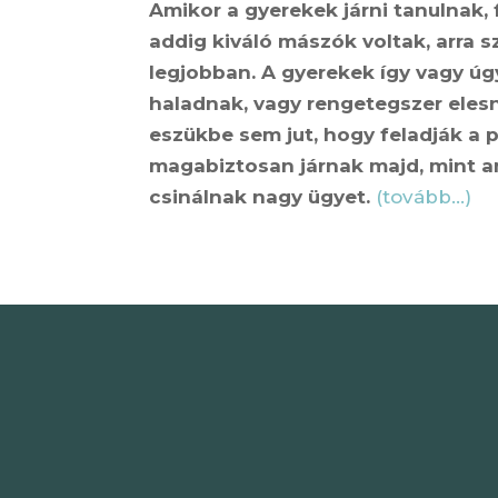
Amikor a gyerekek járni tanulnak,
addig kiváló mászók voltak, arra 
legjobban. A gyerekek így vagy úg
haladnak, vagy rengetegszer elesn
eszükbe sem jut, hogy feladják a
magabiztosan járnak majd, mint 
csinálnak nagy ügyet.
(tovább…)