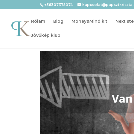
+36307375074
kapcsolat@papsztkriszta
Rólam
Blog
Money&Mind kit
Next ste
Jövőkép klub