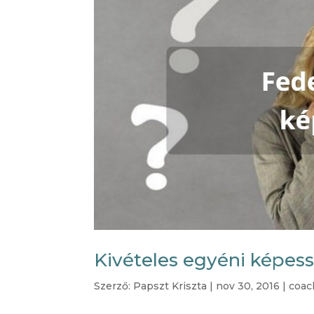
Kivételes egyéni képes
Szerző:
Papszt Kriszta
|
nov 30, 2016
|
coac