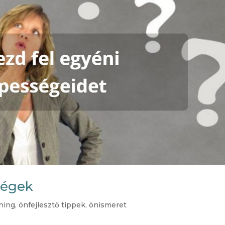
ségek
hing
,
önfejlesztő tippek
,
önismeret