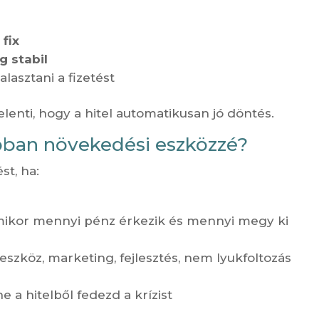
 fix
 stabil
asztani a fizetést
enti, hogy a hitel automatikusan jó döntés.
alóban növekedési eszközzé?
st, ha:
mikor mennyi pénz érkezik és mennyi megy ki
 eszköz, marketing, fejlesztés, nem lyukfoltozás
e a hitelből fedezd a krízist