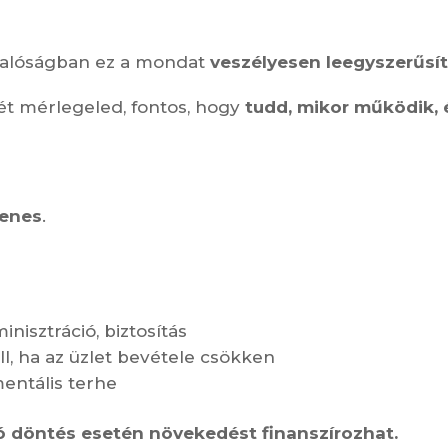
a valóságban ez a mondat
veszélyesen leegyszerűsí
gét mérlegeled, fontos, hogy
tudd, mikor működik, 
yenes
.
inisztráció, biztosítás
ell, ha az üzlet bevétele csökken
entális terhe
ó döntés esetén növekedést finanszírozhat.