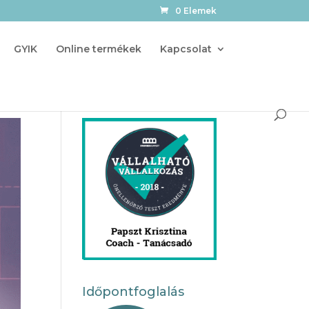
0 Elemek
GYIK
Online termékek
Kapcsolat
Időpontfoglalás