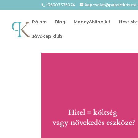
+36307375074
kapcsolat@papsztkriszta
Rólam
Blog
Money&Mind kit
Next ste
Jövőkép klub