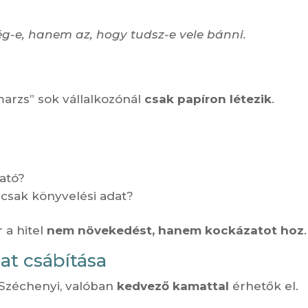
g-e, hanem az, hogy tudsz-e vele bánni.
marzs” sok vállalkozónál
csak papíron létezik
.
ható?
 csak könyvelési adat?
 a hitel
nem növekedést, hanem kockázatot hoz
.
t csábítása
 Széchenyi, valóban
kedvező kamattal
érhetők el.