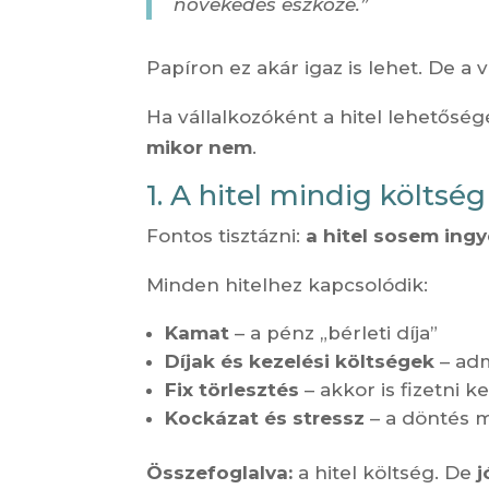
növekedés eszköze.”
Papíron ez akár igaz is lehet. De 
Ha vállalkozóként a hitel lehetősé
mikor nem
.
1. A hitel mindig költség
Fontos tisztázni:
a hitel sosem ing
Minden hitelhez kapcsolódik:
Kamat
– a pénz „bérleti díja”
Díjak és kezelési költségek
– adm
Fix törlesztés
– akkor is fizetni k
Kockázat és stressz
– a döntés m
Összefoglalva:
a hitel költség. De
j