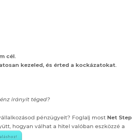
m cél
.
atosan kezeled, és érted a kockázatokat
.
énz irányít téged?
 vállalkozásod pénzügyeit? Foglalj most
Net Step
ütt, hogyan válhat a hitel valóban eszközzé a
aláshoz!