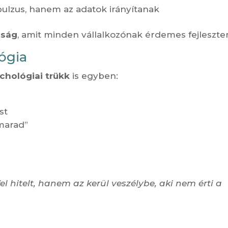
ulzus, hanem az adatok irányítanak
sság
, amit minden vállalkozónak érdemes fejleszten
lógia
chológiai trükk
is egyben:
st
emarad”
l hitelt, hanem az kerül veszélybe, aki nem érti a