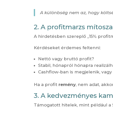
A különbség nem az, hogy költsé
2. A profitmarzs mítosza
A hirdetésben szereplő „15% profit
Kérdéseket érdemes feltenni:
Nettó vagy bruttó profit?
Stabil, hónapról hónapra realizál
Cashflow-ban is megjelenik, vagy
Ha a profit
remény
, nem adat, akkor
3. A kedvezményes kama
Támogatott hitelek, mint például a