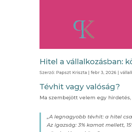
Hitel a vállalkozásban:
Szerző:
Papszt Kriszta
|
febr 3, 2026
|
válla
Tévhit vagy valóság?
Ma szembejött velem egy hirdetés, a
„A legnagyobb tévhit: a hitel csak
Az igazság: 3% kamat mellett, 1