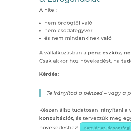
A hitel:
nem ördögtől való
nem csodafegyver
és nem mindenkinek való
A vállalkozásban a
pénz eszköz, ne
Csak akkor hoz növekedést, ha
tud
Kérdés:
Te irányítod a pénzed – vagy a p
Készen állsz tudatosan irányítani a
konzultációt
, és tervezzük meg egy
növekedéshez!
Katt ide az időpontfogl