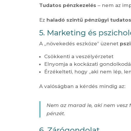
Tudatos pénzkezelés
– nem az imp
Ez
haladó szintű pénzügyi tudato
5. Marketing és pszicho
A „növekedés eszköze” üzenet
pszi
Csökkenti a veszélyérzetet
Elnyomja a kockázati gondolkodá
Érzékelteti, hogy „aki nem lép, l
A valóságban a kérdés mindig az:
Nem az marad le, aki nem vesz fe
pénzét.
6. Zárógondolat