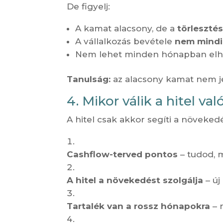
De figyelj:
A kamat alacsony, de a
törlesztés
A vállalkozás bevétele
nem mindig
Nem lehet minden hónapban elhal
Tanulság:
az alacsony kamat nem jel
4. Mikor válik a hitel v
A hitel csak akkor segíti a növekedé
Cashflow-terved pontos
– tudod, 
A hitel a növekedést szolgálja
– új
Tartalék van a rossz hónapokra
– n