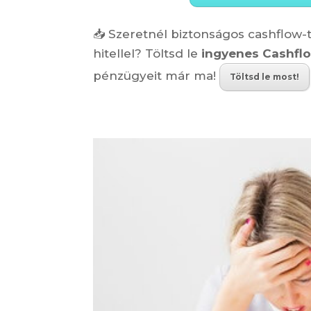
📥 Szeretnél biztonságos cashflow-t
hitellel? Töltsd le
ingyenes Cashfl
pénzügyeit már ma!
Töltsd le most!