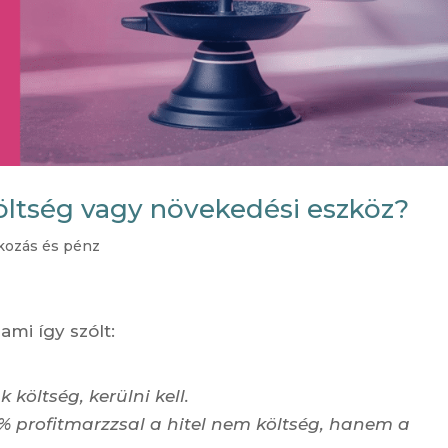
 költség vagy növekedési eszköz?
lkozás és pénz
mi így szólt:
 költség, kerülni kell.
5% profitmarzzsal a hitel nem költség, hanem a