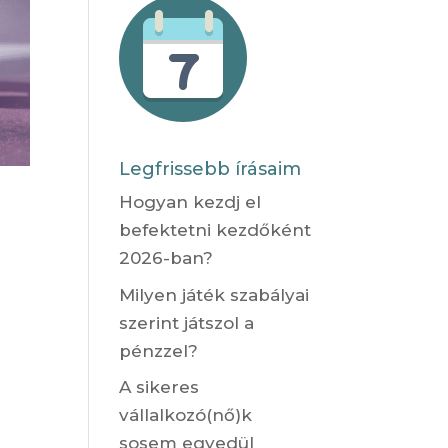
Legfrissebb írásaim
Hogyan kezdj el
befektetni kezdőként
2026-ban?
Milyen játék szabályai
szerint játszol a
pénzzel?
A sikeres
vállalkozó(nő)k
sosem egyedül