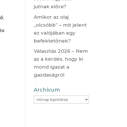
jutnak előre?
Amikor az olaj
tő
.
„olcsóbb” – mit jelent
és
ez valójában egy
befektetőnek?
Választás 2026 – Nem
az a kérdés, hogy ki
mond igazat a
gazdaságról
Archívum
Archívum