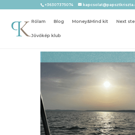
+36307375074
kapcsolat@papsztkriszta
Rólam
Blog
Money&Mind kit
Next ste
Jövőkép klub