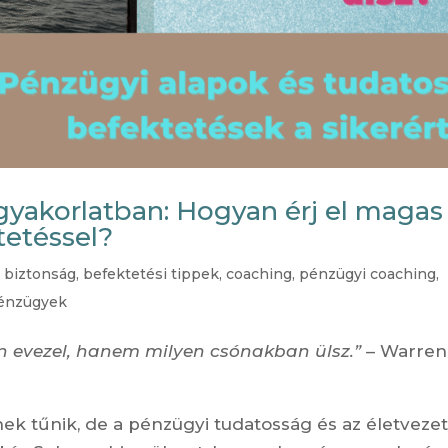
gyakorlatban: Hogyan érj el magas
etéssel?
 biztonság
,
befektetési tippek
,
coaching
,
pénzügyi coaching
,
énzügyek
n evezel, hanem milyen csónakban ülsz.”
– Warren
ek tűnik, de a pénzügyi tudatosság és az életveze