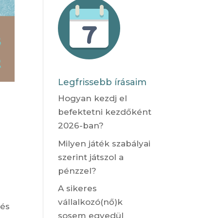
Legfrissebb írásaim
Hogyan kezdj el
befektetni kezdőként
2026-ban?
Milyen játék szabályai
szerint játszol a
pénzzel?
A sikeres
vállalkozó(nő)k
tés
sosem egyedül