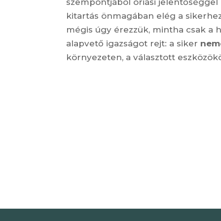
szempontjából óriási jelentőséggel
kitartás önmagában elég a sikerhez
mégis úgy érezzük, mintha csak a 
alapvető igazságot rejt: a siker
nemc
környezeten, a választott eszközök