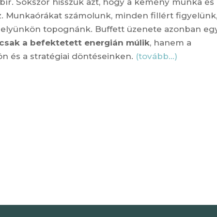
 bír. Sokszor hisszük azt, hogy a kemény munka és
. Munkaórákat számolunk, minden fillért figyelünk
helyünkön topognánk. Buffett üzenete azonban eg
sak a befektetett energián múlik
, hanem a
ön és a stratégiai döntéseinken.
(tovább…)