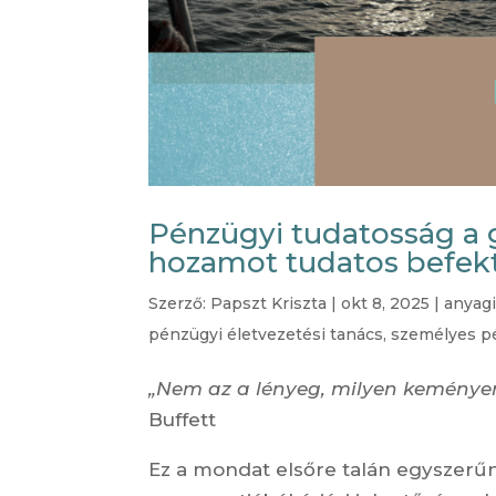
Pénzügyi tudatosság a 
hozamot tudatos befekt
Szerző:
Papszt Kriszta
|
okt 8, 2025
|
anyagi
pénzügyi életvezetési tanács
,
személyes p
„Nem az a lényeg, milyen keménye
Buffett
Ez a mondat elsőre talán egyszerűn