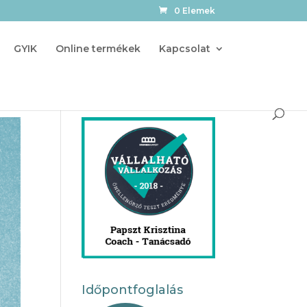
0 Elemek
GYIK
Online termékek
Kapcsolat
Időpontfoglalás