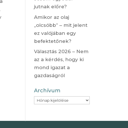
 a
jutnak előre?
,
Amikor az olaj
y
„olcsóbb” – mit jelent
ez valójában egy
befektetőnek?
Választás 2026 – Nem
az a kérdés, hogy ki
mond igazat a
gazdaságról
Archívum
Archívum