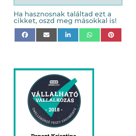
Ha hasznosnak találtad ezt a
cikket, oszd meg másokkal is!
Share
Share
Share
Share
Share
on
on
on
on
on
Facebook
Email
LinkedIn
WhatsApp
Pinteres