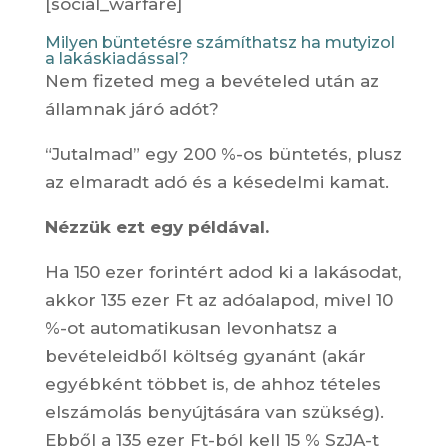
[social_warfare]
Milyen büntetésre számíthatsz ha mutyizol
a lakáskiadással?
Nem fizeted meg a bevételed után az
államnak járó adót?
“Jutalmad” egy 200 %-os büntetés, plusz
az elmaradt adó és a késedelmi kamat.
Nézzük ezt egy példával.
Ha 150 ezer forintért adod ki a lakásodat,
akkor 135 ezer Ft az adóalapod, mivel 10
%-ot automatikusan levonhatsz a
bevételeidből költség gyanánt (akár
egyébként többet is, de ahhoz tételes
elszámolás benyújtására van szükség).
Ebből a 135 ezer Ft-ból kell 15 % SzJA-t