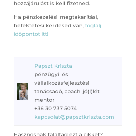
hozzájárulást is kell fizetned.
Ha pénzkezelési, megtakarítási,
befektetési kérdésed van,
foglalj
időpontot itt!
Papszt Kriszta
pénzügyi és
vállalkozásfejlesztési
tanácsadó, coach, jó(l)lét
mentor
+36 30 737 5074
kapcsolat@papsztkriszta.com
Hasznosnak találtad ezt a cikket?