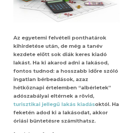
Az egyetemi felvételi ponthatárok
kihirdetése után, de még a tanév
kezdete előtt sok diák keres kiadó
lakást. Ha ki akarod adni a lakásod,
fontos tudnod: a hosszabb időre szóló
ingatlan bérbeadások, azaz
hétköznapi értelemben “albérletek”
adószabályai eltérnek a rövid,
turisztikai jellegű lakás kiadás
októl. Ha
feketén adod ki a lakásodat, akkor
óriási büntetésre számíthatsz.