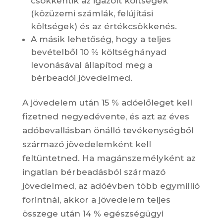
csökkentik az igazolt költségek
(közüzemi számlák, felújítási
költségek) és az értékcsökkenés.
A másik lehetőség, hogy a teljes
bevételből 10 % költséghányad
levonásával állapítod meg a
bérbeadói jövedelmed.
A jövedelem után 15 % adóelőleget kell
fizetned negyedévente, és azt az éves
adóbevallásban önálló tevékenységből
származó jövedelemként kell
feltüntetned. Ha magánszemélyként az
ingatlan bérbeadásból származó
jövedelmed, az adóévben több egymillió
forintnál, akkor a jövedelem teljes
összege után 14 % egészségügyi