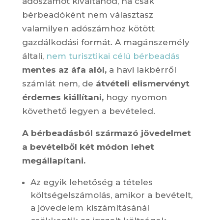
adószámot kiváltanod, ha csak
bérbeadóként nem választasz
valamilyen adószámhoz kötött
gazdálkodási formát. A magánszemély
általi,
nem turisztikai célú bérbeadás
mentes az áfa alól,
a havi lakbérről
számlát nem, de
átvételi elismervényt
érdemes kiállítani,
hogy nyomon
követhető legyen a bevételed.
A bérbeadásból származó jövedelmet
a bevételből két módon lehet
megállapítani.
Az egyik lehetőség a tételes
költségelszámolás, amikor a bevételt,
a jövedelem kiszámításánál