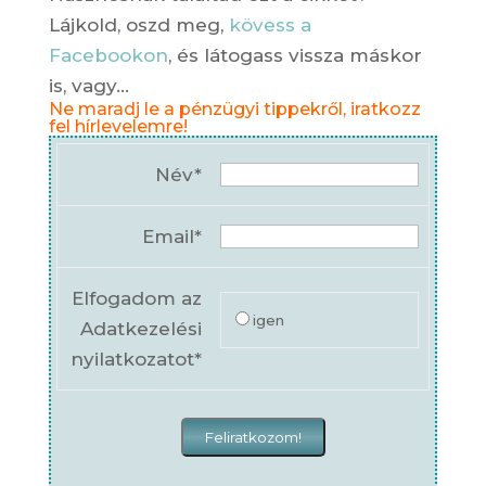
Lájkold, oszd meg,
kövess a
Facebookon
, és látogass vissza máskor
is, vagy…
Ne maradj le a pénzügyi tippekről, iratkozz
fel hírlevelemre!
Név*
Email*
Elfogadom az
igen
Adatkezelési
nyilatkozatot*