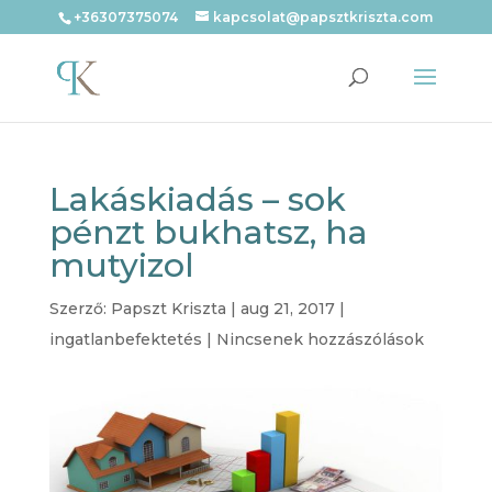
+36307375074
kapcsolat@papsztkriszta.com
Lakáskiadás – sok
pénzt bukhatsz, ha
mutyizol
Szerző:
Papszt Kriszta
|
aug 21, 2017
|
ingatlanbefektetés
|
Nincsenek hozzászólások