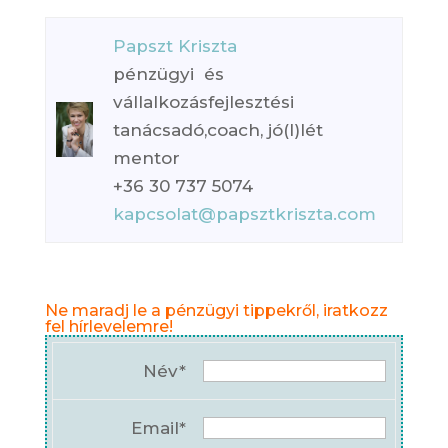
Papszt Kriszta
pénzügyi és
vállalkozásfejlesztési
tanácsadó,coach, jó(l)lét
mentor
+36 30 737 5074
kapcsolat@papsztkriszta.com
Ne maradj le a pénzügyi tippekről, iratkozz
fel hírlevelemre!
Név*
Email*