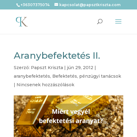
+36307375074
kapcsolat@papsztkriszta.com
Aranybefektetés II.
Szerző:
Papszt Kriszta
|
jún 29, 2012
|
aranybefektetés
,
Befektetés
,
pénzügyi tanácsok
|
Nincsenek hozzászólások