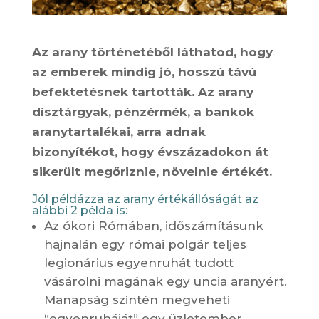
Az arany történetéből láthatod, hogy
az emberek mindig jó, hosszú távú
befektetésnek tartották. Az arany
dísztárgyak, pénzérmék, a bankok
aranytartalékai, arra adnak
bizonyítékot, hogy évszázadokon át
sikerült megőriznie, növelnie értékét.
Jól példázza az arany értékállóságát az
alábbi 2 példa is:
Az ókori Rómában, időszámításunk
hajnalán egy római polgár teljes
legionárius egyenruhát tudott
vásárolni magának egy uncia aranyért.
Manapság szintén megveheti
“egyenruháját” egy üzletember