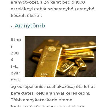
aranyötvözet, a 24 karát pedig 1000
ezreléknyi (tehát színaranyból) aranyból
készült ékszer.
Aranytömb
Ittho
n
200
4
(Ma
gyar
orsz
ág európai uniós csatlakozása) óta lehet
befektetési célú arannyal kereskedni.
Több aranykereskedelemmel
foglalkozó cég is van a hazai piacon.