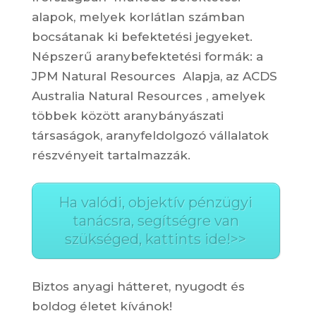
alapok, melyek korlátlan számban
bocsátanak ki befektetési jegyeket.
Népszerű aranybefektetési formák: a
JPM Natural Resources Alapja, az ACDS
Australia Natural Resources , amelyek
többek között aranybányászati
társaságok, aranyfeldolgozó vállalatok
részvényeit tartalmazzák.
Ha valódi, objektív pénzügyi
tanácsra, segítségre van
szükséged, kattints ide!>>
Biztos anyagi hátteret, nyugodt és
boldog életet kívánok!