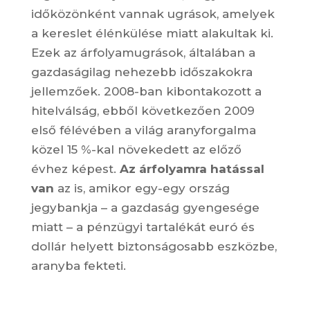
időközönként vannak ugrások, amelyek
a kereslet élénkülése miatt alakultak ki.
Ezek az árfolyamugrások, általában a
gazdaságilag nehezebb időszakokra
jellemzőek. 2008-ban kibontakozott a
hitelválság, ebből következően 2009
első félévében a világ aranyforgalma
közel 15 %-kal növekedett az előző
évhez képest.
Az árfolyamra hatással
van
az is, amikor egy-egy ország
jegybankja – a gazdaság gyengesége
miatt – a pénzügyi tartalékát euró és
dollár helyett biztonságosabb eszközbe,
aranyba fekteti.