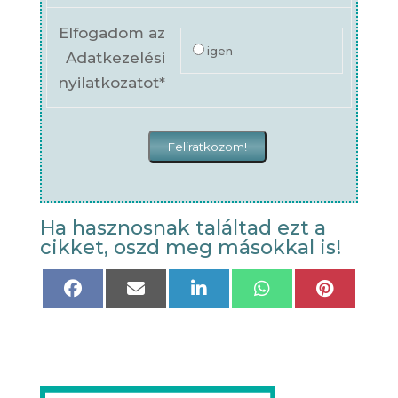
Elfogadom az
igen
Adatkezelési
nyilatkozatot*
Ha hasznosnak találtad ezt a
cikket, oszd meg másokkal is!
Share
Share
Share
Share
Share
on
on
on
on
on
Facebook
Email
LinkedIn
WhatsApp
Pinteres