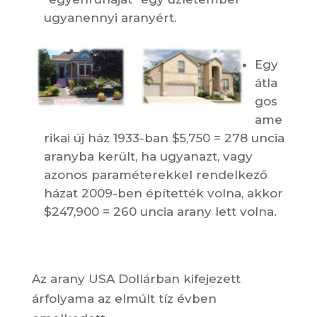
ugyanennyi aranyért.
Egy
átla
gos
ame
rikai új ház 1933-ban $5,750 = 278 uncia
aranyba került, ha ugyanazt, vagy
azonos paraméterekkel rendelkező
házat 2009-ben építették volna, akkor
$247,900 = 260 uncia arany lett volna.
Az arany USA Dollárban kifejezett
árfolyama az elmúlt tíz évben